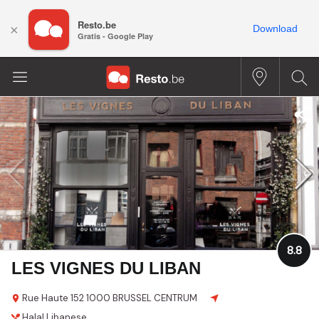
Resto.be
×
Download
Gratis - Google Play
8.8
LES VIGNES DU LIBAN
Rue Haute 152
1000 BRUSSEL CENTRUM
Halal
Libanese