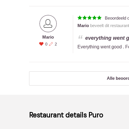
Beoordeeld 
Mario
beveelt dit restauran
Mario
everything went go
0
2
Everything went good . Fo
Alle beoor
Restaurant details
Puro