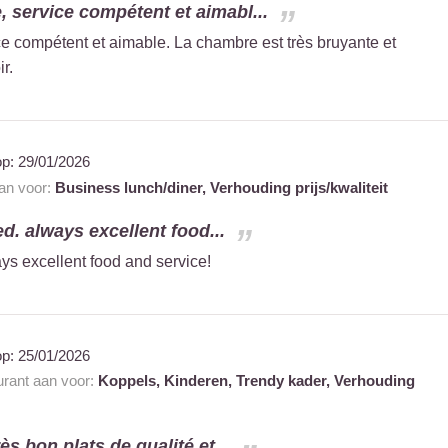
, service compétent et aimabl...
ce compétent et aimable. La chambre est très bruyante et
r.
op:
29/01/2026
aan voor:
Business lunch/diner,
Verhouding prijs/kwaliteit
ed. always excellent food...
ays excellent food and service!
op:
25/01/2026
urant aan voor:
Koppels,
Kinderen,
Trendy kader,
Verhouding
ès bon plats de qualité et...