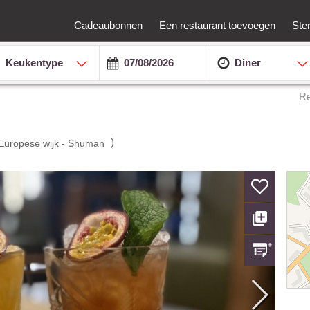
Cadeaubonnen
Een restaurant toevoegen
Ste
Keukentype
Diner
Re
)
Europese wijk - Shuman