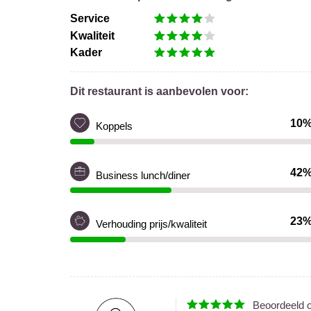
Service
Kwaliteit
Kader
Dit restaurant is aanbevolen voor:
10
Koppels
42
Business lunch/diner
23
Verhouding prijs/kwaliteit
Beoordeeld 