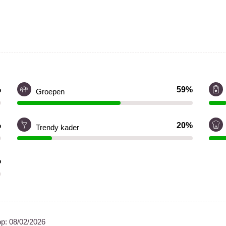
%
59%
Groepen
%
20%
Trendy kader
%
op:
08/02/2026