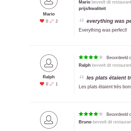
Mario
beveelt dit restauran
prijs/kwaliteit
Mario
everything was per
0
2
Everything was perfect!
Beoordeeld 
Ralph
beveelt dit restauran
Ralph
les plats étaient 
0
1
Les plats étaient très b
Beoordeeld 
Bruno
beveelt dit restaura