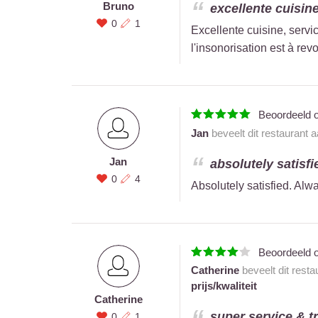
Bruno
excellente cuisine
0
1
Excellente cuisine, servi
l'insonorisation est à revoi
Beoordeeld 
Jan
beveelt dit restaurant 
Jan
absolutely satisfi
0
4
Absolutely satisfied. Alw
Beoordeeld 
Catherine
beveelt dit resta
prijs/kwaliteit
Catherine
super service & tr
0
1