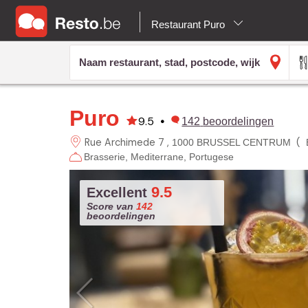
Restaurant Puro
Puro
9.5
•
142
beoordelingen
Rue Archimede 7
(
1000 BRUSSEL CENTRUM
Brasserie
Mediterrane
Portugese
9.5
Excellent
Score van
142
beoordelingen