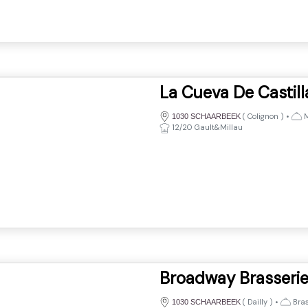
La Cueva De Castill
(
Colignon
)
•
M
1030 SCHAARBEEK
12/20 Gault&Millau
Broadway Brasseri
(
Dailly
)
•
Bras
1030 SCHAARBEEK