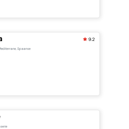
a
9.2
editerrane, Spaanse
e
serie