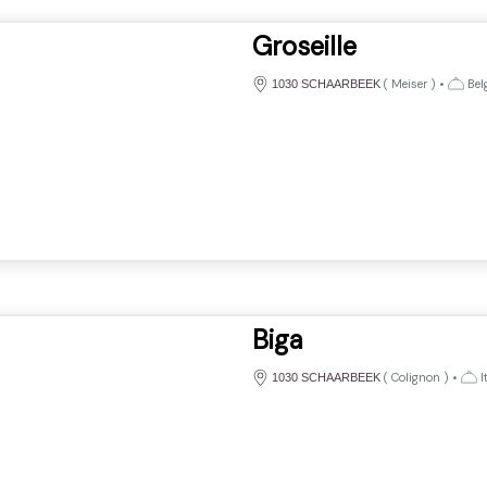
Groseille
(
Meiser
)
•
Bel
1030 SCHAARBEEK
Biga
(
Colignon
)
•
I
1030 SCHAARBEEK