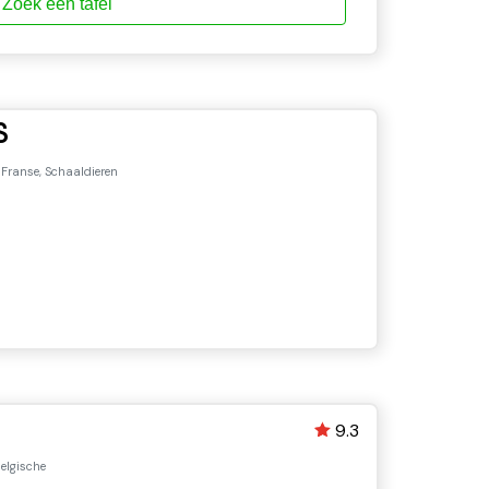
Zoek een tafel
S
 Franse, Schaaldieren
9.3
elgische