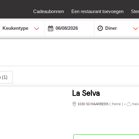
Cadeaubonnen
Een restaurant toevoegen
Ste
Keukentype
Diner
u
(1)
La Selva
(
Patrie
)
•
Ital
1030 SCHAARBEEK