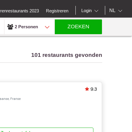
NL
Login
rrenrestaurants 2023
Registreren
ZOEKEN
2 Personen
101 restaurants gevonden
9.3
iaanse, Franse