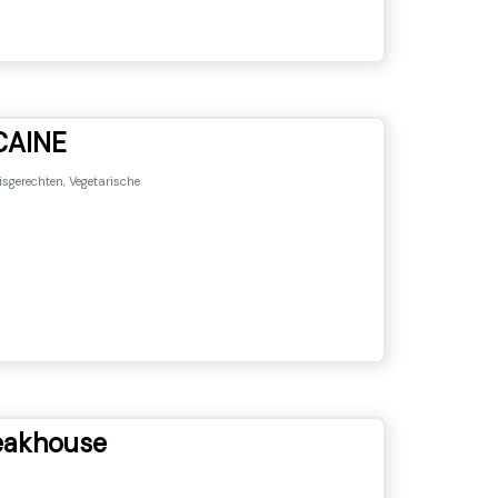
CAINE
isgerechten, Vegetarische
eakhouse