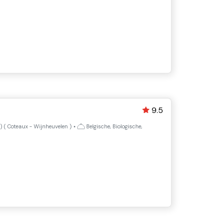
9.5
) (
Coteaux - Wijnheuvelen
)
•
Belgische, Biologische,