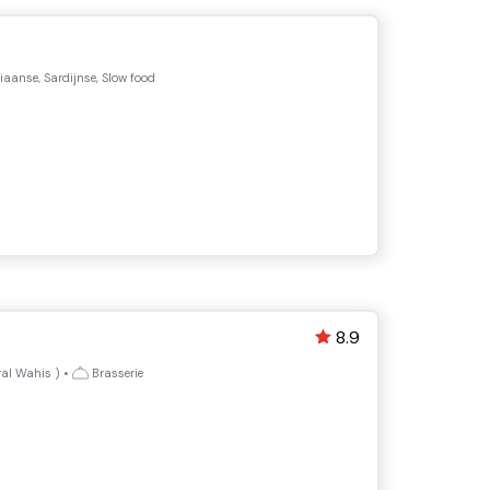
iaanse, Sardijnse, Slow food
8.9
ral Wahis
)
•
Brasserie