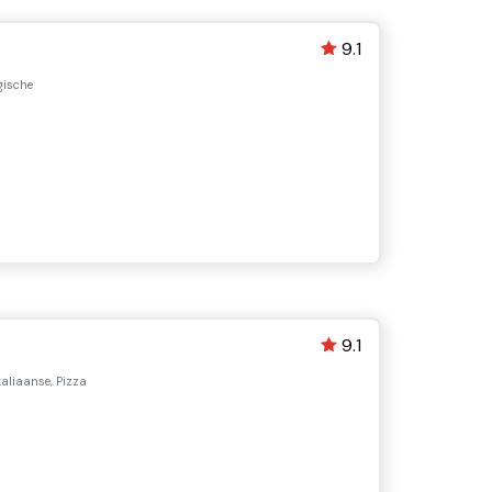
9.1
gische
9.1
taliaanse, Pizza