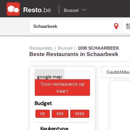
Brussel
Restaurants
Brussel
1030 SCHAARBEEK
Beste Restaurants in Schaarbeek
Gault&Milla
Toon restaurants op
kaart
Budget
€€
€€€
€€€€
Keukentype