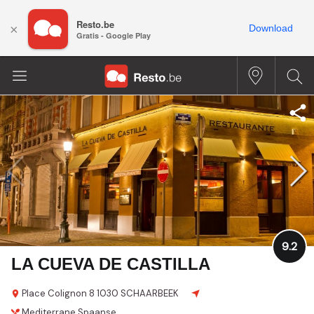
Resto.be
×
Download
Gratis - Google Play
9.2
LA CUEVA DE CASTILLA
Place Colignon 8
1030 SCHAARBEEK
Mediterrane
Spaanse