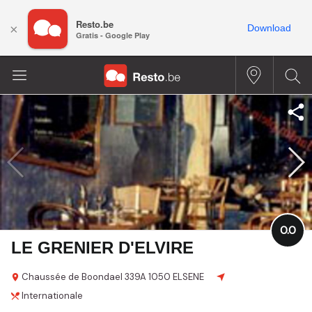
Resto.be
×
Download
Gratis - Google Play
0.0
LE GRENIER D'ELVIRE
Chaussée de Boondael
339A
1050 ELSENE
Internationale