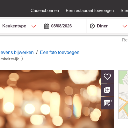
Cadeaubonnen
Een restaurant toevoegen
Ste
Keukentype
Diner
Re
/
gevens bijwerken
Een foto toevoegen
)
rsiteitswijk