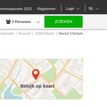
NL
Login
rrenrestaurants 2023
Registreren
ZOEKEN
2 Personen
staurants
Brussel
1050 Elsene
Hector Chicken
Bekijk op kaart