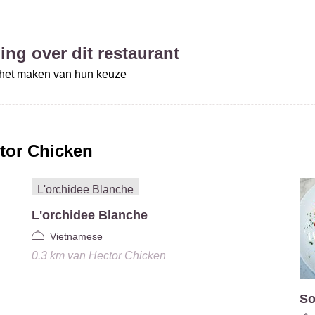
ing over dit restaurant
j het maken van hun keuze
tor Chicken
L'orchidee Blanche
Vietnamese
0.3 km
van
Hector Chicken
So