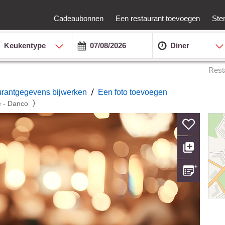
Cadeaubonnen
Een restaurant toevoegen
Ste
Keukentype
Diner
Rest
/
urantgegevens bijwerken
Een foto toevoegen
)
e - Danco