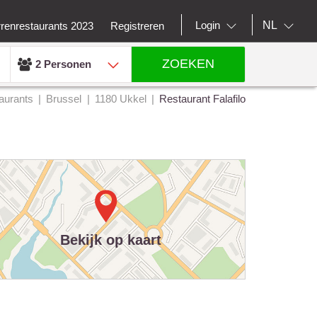
NL
Login
rrenrestaurants 2023
Registreren
ZOEKEN
2 Personen
aurants
Brussel
1180 Ukkel
Restaurant Falafilo
Bekijk op kaart