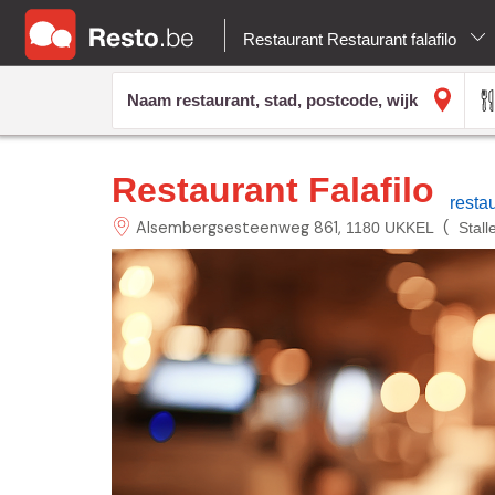
Restaurant Restaurant falafilo
Restaurant Falafilo
resta
Alsembergsesteenweg
861
(
1180 UKKEL
Stall