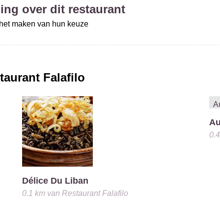
ing over dit restaurant
j het maken van hun keuze
taurant Falafilo
Au
0.
Délice Du Liban
0.1 km
van
Restaurant Falafilo