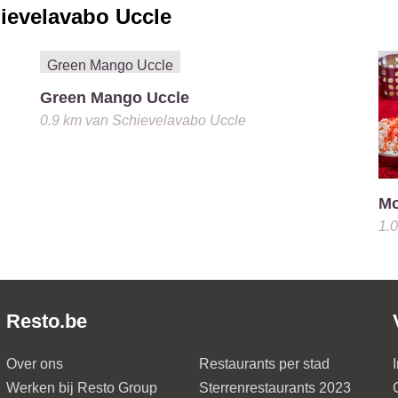
ievelavabo Uccle
Green Mango Uccle
0.9 km
van
Schievelavabo Uccle
Mo
1.
Resto.be
Over ons
Restaurants per stad
Werken bij Resto Group
Sterrenrestaurants 2023