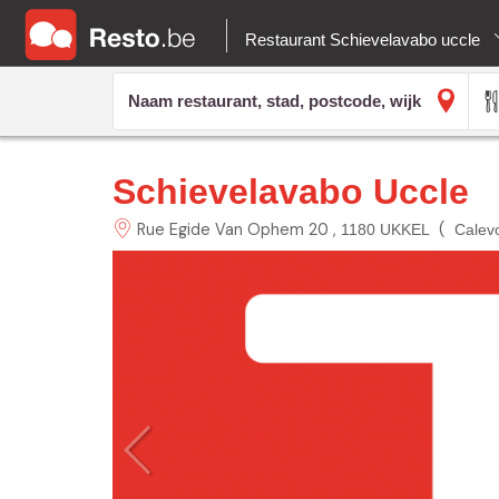
Restaurant Schievelavabo uccle
Schievelavabo Uccle
Rue Egide Van Ophem 20
(
1180 UKKEL
Calevo