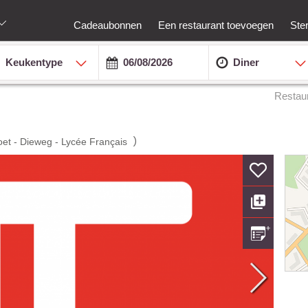
Cadeaubonnen
Een restaurant toevoegen
Ste
Keukentype
Diner
Restau
)
et - Dieweg - Lycée Français