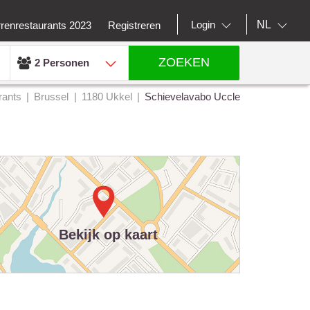
NL
Login
rrenrestaurants 2023
Registreren
ZOEKEN
2 Personen
rants
Brussel
1180 Ukkel
Schievelavabo Uccle
Bekijk op kaart