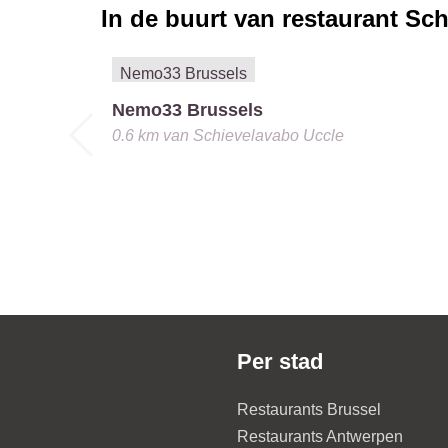
In de buurt van restaurant
Sch
Nemo33 Brussels
0.6 km
van
Schievelavabo Uccle
Per stad
Restaurants Brussel
Restaurants Antwerpen