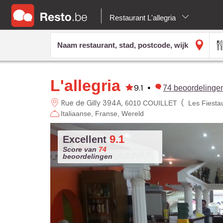
Restaurant L'allegria
L'allegria
9.1
•
74
beoordelinge
Rue de Gilly
394A
(
6010 COUILLET
Les Fiesta
Italiaanse
Franse
Wereld
9.1
Excellent
Score van
74
beoordelingen