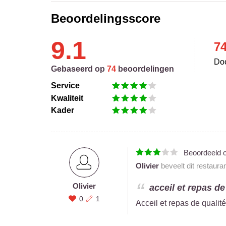
Beoordelingsscore
9.1
7
Doo
Gebaseerd op
74
beoordelingen
Service
Kwaliteit
Kader
Beoordeeld 
Olivier
beveelt dit restaura
Olivier
acceil et repas de
0
1
Acceil et repas de qualit