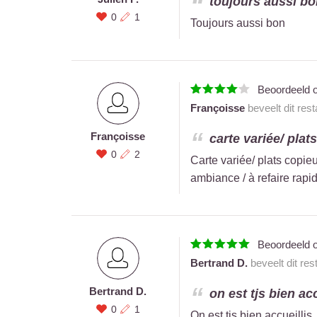
toujours aussi bon
0
1
Toujours aussi bon
Beoordeeld 
Françoisse
beveelt dit res
Françoisse
carte variée/ plat
0
2
Carte variée/ plats copie
ambiance / à refaire rap
Beoordeeld 
Bertrand D.
beveelt dit res
Bertrand D.
on est tjs bien acc
0
1
On est tjs bien accueilli