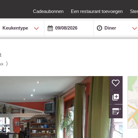
Cadeaubonnen
Een restaurant toevoegen
Ste
Keukentype
Diner
n
)
ux