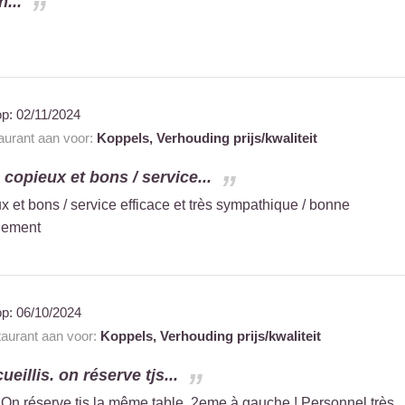
...
op:
02/11/2024
taurant aan voor:
Koppels,
Verhouding prijs/kwaliteit
s copieux et bons / service...
ux et bons / service efficace et très sympathique / bonne
idement
op:
06/10/2024
taurant aan voor:
Koppels,
Verhouding prijs/kwaliteit
ueillis. on réserve tjs...
s. On réserve tjs la même table. 2eme à gauche ! Personnel très