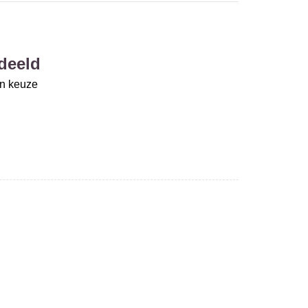
deeld
un keuze