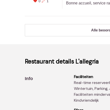
0
1
Bonne accueil, service r
Alle beoor
Restaurant details
L'allegria
Faciliteiten
Info
Real-time reserveerbaar, Private zaal, Uitgaansrestaurant,
Wintertuin, Parking,
Faciliteiten minderva
Kindvriendelijk