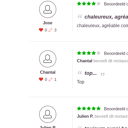
Beoordeeld 
chaleureux, agréa
Jose
chaleureux, agréable co
0
3
Beoordeeld 
Chantal
beveelt dit restaur
Chantal
top...
0
1
Top
Beoordeeld 
Julien P.
beveelt dit restau
Julien P.