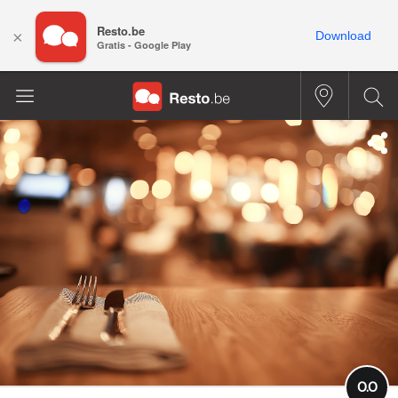
Resto.be
×
Download
Gratis - Google Play
0.0