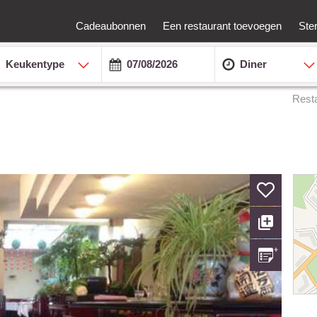
Cadeaubonnen
Een restaurant toevoegen
Ste
Keukentype
Diner
Rest