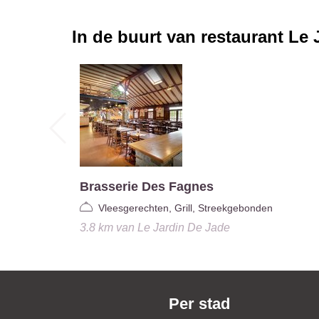
In de buurt van restaurant
Le 
Brasserie Des Fagnes
Vleesgerechten, Grill, Streekgebonden
3.8 km
van
Le Jardin De Jade
Per stad