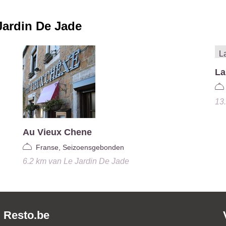
Jardin De Jade
La
13
Au Vieux Chene
Franse, Seizoensgebonden
6.2 km
van
Le Jardin De Jade
Resto.be