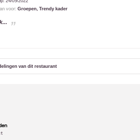
op:
24/09/2022
aan voor:
Groepen,
Trendy kader
...
delingen van dit restaurant
den
ct