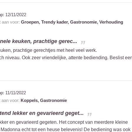
op:
12/11/2022
t aan voor:
Groepen,
Trendy kader,
Gastronomie,
Verhouding
inele keuken, prachtige gerec...
euken, prachtige gerechtjes met heel veel werk.
 niveau. Ook zeer vriendelijke, attente bediending. Beslist ee
op:
11/11/2022
t aan voor:
Koppels,
Gastronomie
end lekker en gevarieerd geget...
kker en gevarieerd gegeten. Het concept van meerdere kleine
j Madonna echt tot een heuse belevenis! De bediening was ook