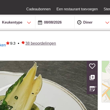
Cadeaubonnen
Een restaurant toevoegen
Ste
Keukentype
Diner
9.3
•
38
beoordelingen
rken