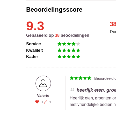
Beoordelingsscore
9.3
3
Doo
Gebaseerd op
38
beoordelingen
Service
Kwaliteit
Kader
Beoordeeld 
heerlijk eten, gro
Valerie
Heerlijk eten, groenten 
0
1
met vriendelijke bedienin