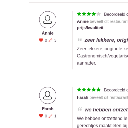
Beoordeeld 
Annie
beveelt dit restauran
prijs/kwaliteit
Annie
zeer lekkere, orig
0
3
Zeer lekkere, originele k
Gastronomisch/vegetarisch
aanrader.
Beoordeeld 
Farah
beveelt dit restauran
Farah
we hebben ontzett
0
1
We hebben ontzettend le
gerechtjes maakt eten bi