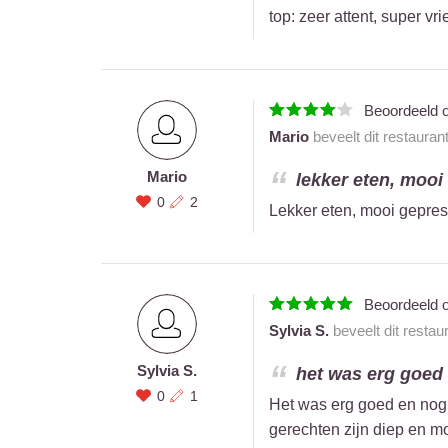
top: zeer attent, super vr
Beoordeeld 
Mario
beveelt dit restauran
Mario
lekker eten, mooi
0
2
Lekker eten, mooi gepre
Beoordeeld 
Sylvia S.
beveelt dit restau
Sylvia S.
het was erg goed 
0
1
Het was erg goed en nog
gerechten zijn diep en m