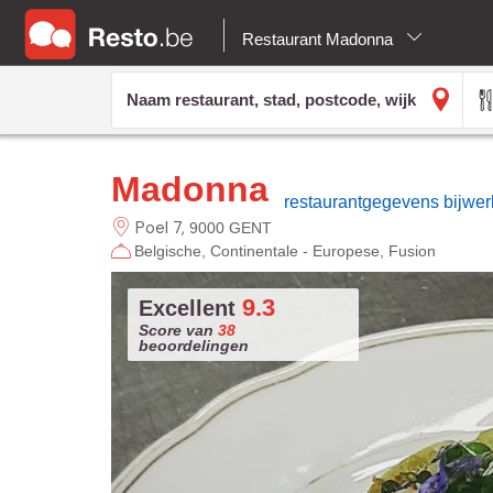
Restaurant Madonna
Madonna
restaurantgegevens bijwe
Poel
7
9000 GENT
Belgische
Continentale - Europese
Fusion
9.3
Excellent
Score van
38
beoordelingen