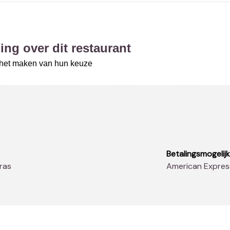
ing over dit restaurant
j het maken van hun keuze
Betalingsmogelij
rras
American Expres