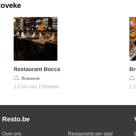
Stoveke
Restaurant Bocca
Br
Brasserie
1.0 km
van
't Stoveke
1.
Resto.be
Over ons
Restaurants per stad