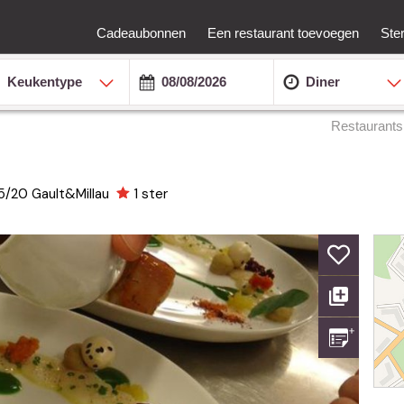
Cadeaubonnen
Een restaurant toevoegen
Ste
Keukentype
Diner
Restaurants
5/20
Gault&Millau
1 ster