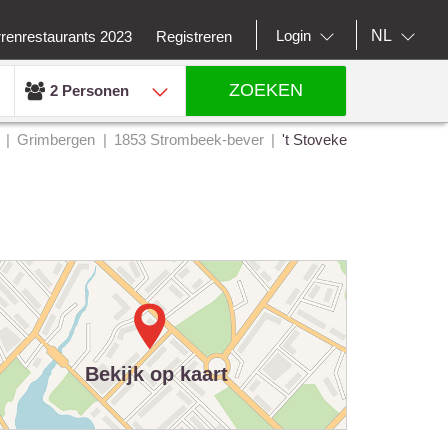
NL
Login
rrenrestaurants 2023
Registreren
ZOEKEN
2 Personen
Grimbergen
1853 Strombeek-bever
't Stoveke
Bekijk op kaart