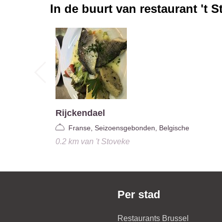
In de buurt van restaurant
't 
Rijckendael
Franse, Seizoensgebonden, Belgische
0.2 km
van
't Stoveke
Per stad
Restaurants Brussel