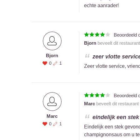
echte aanrader!
Beoordeeld 
Bjorn
beveelt dit restauran
Bjorn
zeer vlotte servic
0
1
Zeer vlotte service, vrie
Beoordeeld 
Marc
beveelt dit restaurant
Marc
eindelijk een ste
0
1
Eindelijk een stek gevond
champignonsaus om u teg