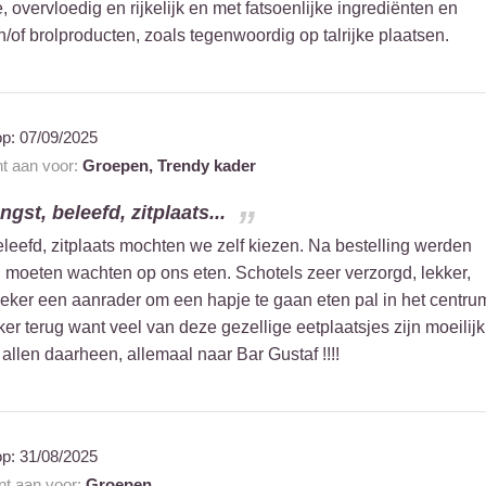
 overvloedig en rijkelijk en met fatsoenlijke ingrediënten en
of brolproducten, zoals tegenwoordig op talrijke plaatsen.
op:
07/09/2025
nt aan voor:
Groepen,
Trendy kader
gst, beleefd, zitplaats...
eleefd, zitplaats mochten we zelf kiezen. Na bestelling werden
ng moeten wachten op ons eten. Schotels zeer verzorgd, lekker,
Zeker een aanrader om een hapje te gaan eten pal in het centru
er terug want veel van deze gezellige eetplaatsjes zijn moeilijk
 allen daarheen, allemaal naar Bar Gustaf !!!!
op:
31/08/2025
ant aan voor:
Groepen