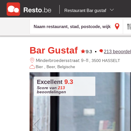
Restaurant Bar gustaf
Bar Gustaf
9.3
•
213
beoorde
Minderbroedersstraat 9-11
3500 HASSELT
Bier
Beer
Belgische
9.3
Excellent
Score van
213
beoordelingen