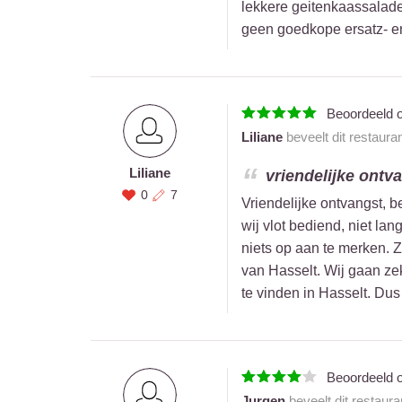
lekkere geitenkaassalade,
geen goedkope ersatz- en/
Beoordeeld 
Liliane
beveelt dit restaura
Liliane
vriendelijke ontvan
0
7
Vriendelijke ontvangst, b
wij vlot bediend, niet la
niets op aan te merken. 
van Hasselt. Wij gaan zek
te vinden in Hasselt. Dus
Beoordeeld 
Jurgen
beveelt dit restaur