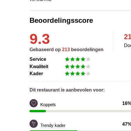
Beoordelingsscore
9.3
2
Doo
Gebaseerd op
213
beoordelingen
Service
Kwaliteit
Kader
Dit restaurant is aanbevolen voor:
16
Koppels
47
Trendy kader