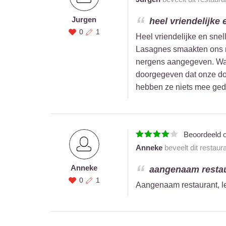
Jurgen
heel vriendelijke
0
1
Heel vriendelijke en snel
Lasagnes smaakten ons ni
nergens aangegeven. Wat
doorgegeven dat onze doch
hebben ze niets mee ged
Beoordeeld 
Anneke
beveelt dit restaur
Anneke
aangenaam restaur
0
1
Aangenaam restaurant, l