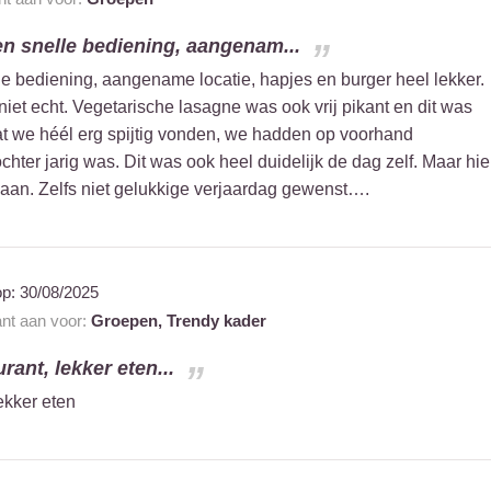
 en snelle bediening, aangenam...
le bediening, aangename locatie, hapjes en burger heel lekker.
et echt. Vegetarische lasagne was ook vrij pikant en dit was
 we héél erg spijtig vonden, we hadden op voorhand
ter jarig was. Dit was ook heel duidelijk de dag zelf. Maar hie
aan. Zelfs niet gelukkige verjaardag gewenst….
op:
30/08/2025
ant aan voor:
Groepen,
Trendy kader
ant, lekker eten...
ekker eten