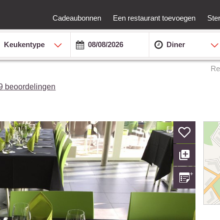
Cadeaubonnen
Een restaurant toevoegen
Ste
Keukentype
Diner
Re
9
beoordelingen