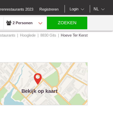
NL
Login
rrenrestaurants 2023
Registreren
ZOEKEN
2 Personen
staurants
Hooglede
8830 Gits
Hoeve Ter Kerst
Bekijk op kaart