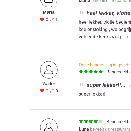
Maria
beveelt dit restauran
Maria
heel lekker, vlott
0
1
heel lekker, vlotte bedie
keelonsteking., we begrij
volgende keer vraag ik ee
Deze beoordeling is geschr
Beoordeeld 
Walter
super lekker!!...
0
0
super lekker!!
Beoordeeld 
Luna
beveelt dit restaurant