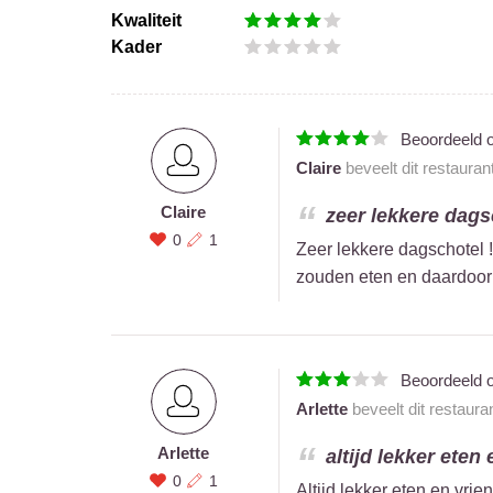
Kwaliteit
Kader
Beoordeeld 
Claire
beveelt dit restauran
Claire
zeer lekkere dagsc
0
1
Zeer lekkere dagschotel !
zouden eten en daardoor 
Beoordeeld 
Arlette
beveelt dit restaura
Arlette
altijd lekker eten 
0
1
Altijd lekker eten en vrie