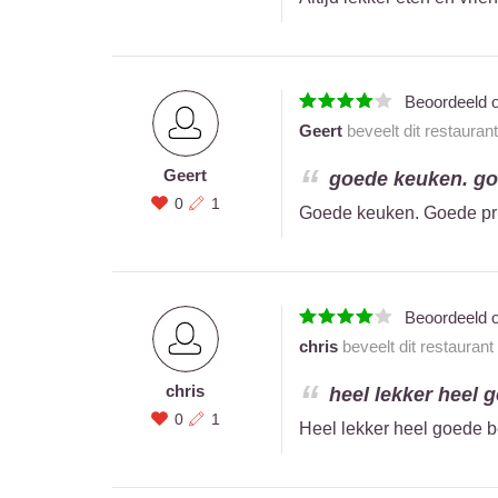
Beoordeeld 
Geert
beveelt dit restauran
Geert
goede keuken. goed
0
1
Goede keuken. Goede prij
Beoordeeld 
chris
beveelt dit restaurant
chris
heel lekker heel g
0
1
Heel lekker heel goede be