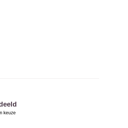
deeld
un keuze