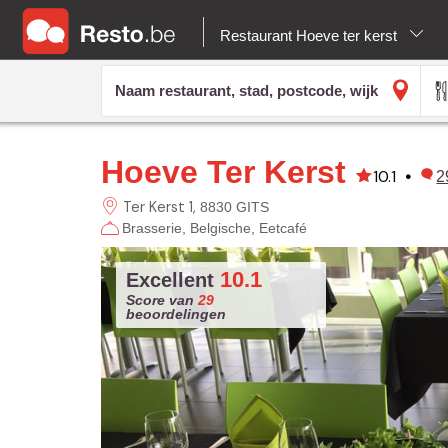
Restaurant Hoeve ter kerst
Hoeve Ter Kerst
10.1
•
2
Ter Kerst
1
8830 GITS
Brasserie
Belgische
Eetcafé
10.1
Excellent
Score van
29
beoordelingen