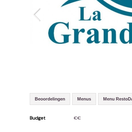
Beoordelingen
Menus
Menu RestoD
Budget
€€