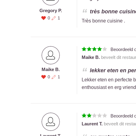
Gregory P.
très bonne cuisine 
0
1
Très bonne cuisine .
Beoordeeld 
Maike B.
beveelt dit restau
Maike B.
lekker eten en per
0
1
Lekker eten en perfecte b
enthousiast en erg vriend
Beoordeeld 
Laurent T.
beveelt dit rest
Laurent T.