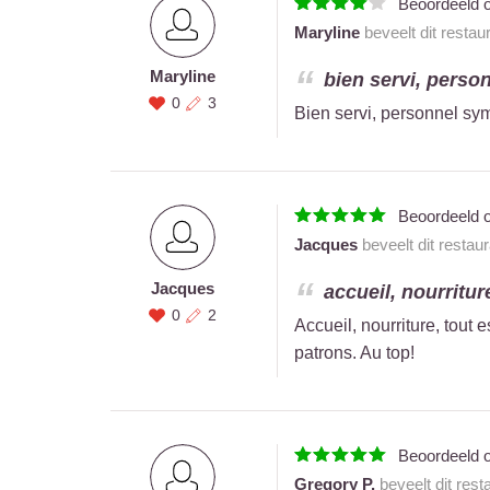
Beoordeeld 
Maryline
beveelt dit restau
Maryline
bien servi, person
0
3
Bien servi, personnel sy
Beoordeeld 
Jacques
beveelt dit restau
Jacques
accueil, nourriture
0
2
Accueil, nourriture, tout 
patrons. Au top!
Beoordeeld 
Gregory P.
beveelt dit rest