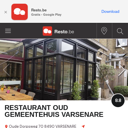
Resto.be
×
Download
Gratis - Google Play
8.8
RESTAURANT OUD
GEMEENTEHUIS VARSENARE
Oude Dorpsweg 70
8490 VARSENARE