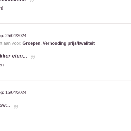
n!
op:
25/04/2024
nt aan voor:
Groepen,
Verhouding prijs/kwaliteit
kker eten...
en
op:
15/04/2024
er...