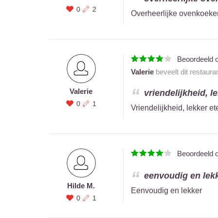
0
2
Overheerlijke ovenkoeke
Beoordeeld 
Valerie
beveelt dit restaura
Valerie
vriendelijkheid, le
0
1
Vriendelijkheid, lekker et
Beoordeeld 
eenvoudig en lekk
Hilde M.
Eenvoudig en lekker
0
1