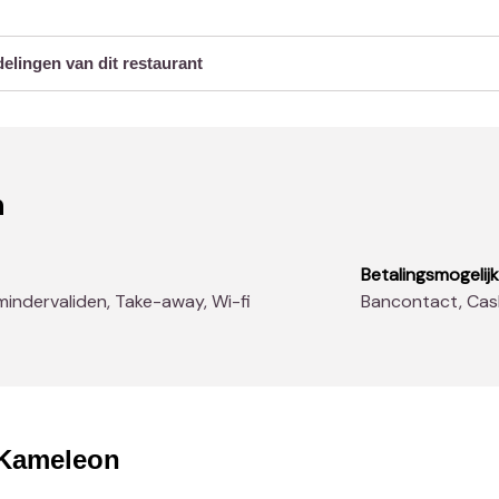
delingen van dit restaurant
n
Betalingsmogelij
n mindervaliden, Take-away, Wi-fi
Bancontact, Ca
Kameleon