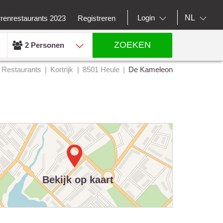
NL
Login
rrenrestaurants 2023
Registreren
ZOEKEN
2 Personen
Restaurants
Kortrijk
8501 Heule
De Kameleon
Bekijk op kaart