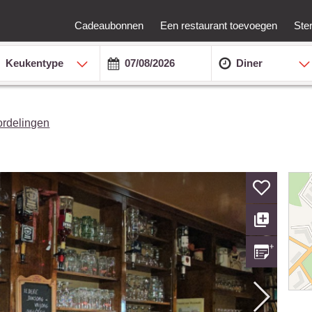
Cadeaubonnen
Een restaurant toevoegen
Ste
Keukentype
Diner
ordelingen