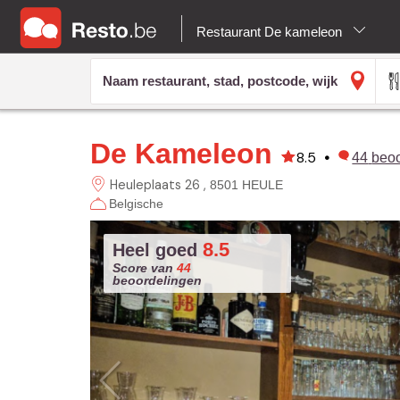
Restaurant De kameleon
De Kameleon
8.5
•
44
beo
Heuleplaats 26
8501 HEULE
Belgische
8.5
Heel goed
Score van
44
beoordelingen