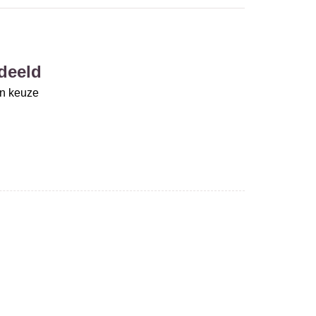
deeld
un keuze