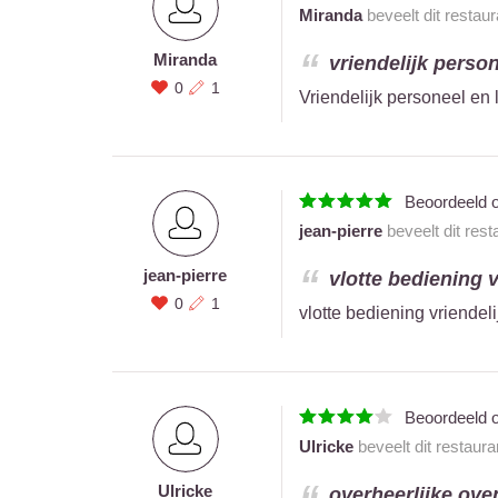
Miranda
beveelt dit restau
Miranda
vriendelijk person
0
1
Vriendelijk personeel en 
Beoordeeld 
jean-pierre
beveelt dit res
jean-pierre
vlotte bediening v
0
1
vlotte bediening vriendel
Beoordeeld 
Ulricke
beveelt dit restaur
Ulricke
overheerlijke ove