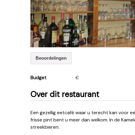
Beoordelingen
Budget
€
Over dit restaurant
Een gezellig eetcafé waar u terecht kan voor een snelle lunch of een gezellige avond. Ook voor een
frisse pint bent u meer dan welkom. In de Kame
streekbieren.