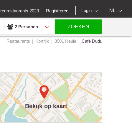
NL
Login
rrenrestaurants 2023
Registreren
ZOEKEN
2 Personen
Restaurants
Kortrijk
8501 Heule
Café Dudu
Bekijk op kaart