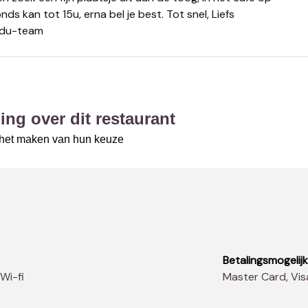
nds kan tot 15u, erna bel je best. Tot snel, Liefs
Dudu-team
ing over dit restaurant
j het maken van hun keuze
Betalingsmogelij
 Wi-fi
Master Card, Vi