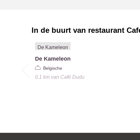
In de buurt van restaurant
Caf
De Kameleon
Belgische
0.1 km
van
Café Dudu