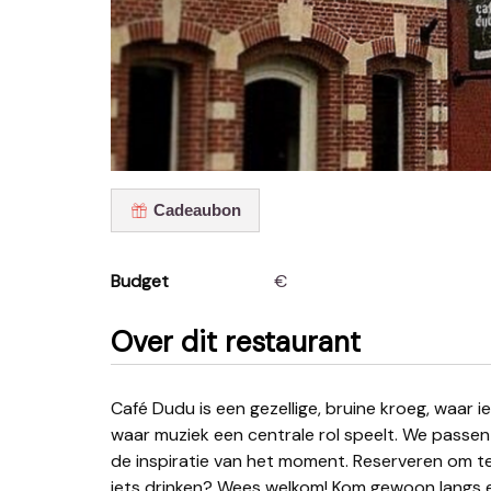
Cadeaubon
Budget
€
Over dit restaurant
Café Dudu is een gezellige, bruine kroeg, waar iedereen welkom is voor een drankje of lekkere hap en
waar muziek een centrale rol speelt. We passen
de inspiratie van het moment. Reserveren om t
iets drinken? Wees welkom! Kom gewoon langs en 