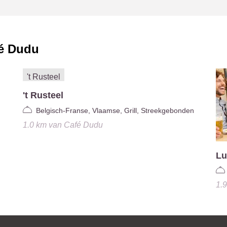
é Dudu
't Rusteel
Belgisch-Franse, Vlaamse, Grill, Streekgebonden
1.0 km
van
Café Dudu
Lu
1.