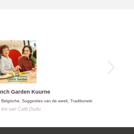
nch Garden Kuurne
Kaffee Da
Belgische, Suggesties van de week, Traditionele
Vlaamse, 
9 km
van
Café Dudu
2.1 km
van
C