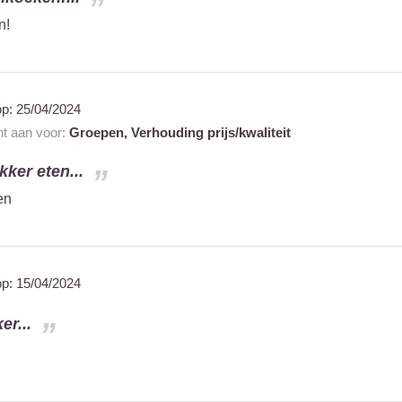
n!
op:
25/04/2024
nt aan voor:
Groepen,
Verhouding prijs/kwaliteit
kker eten...
en
op:
15/04/2024
er...