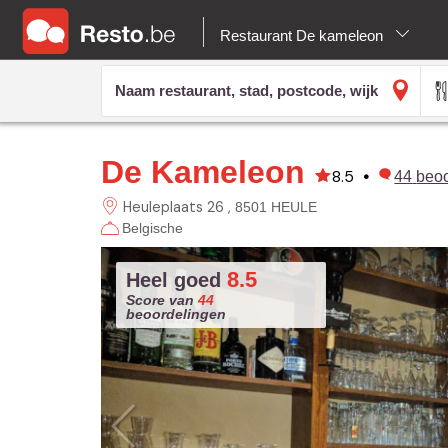
Restaurant De kameleon
De Kameleon
8.5
•
44
beo
Heuleplaats 26
8501 HEULE
Belgische
8.5
Heel goed
Score van
44
beoordelingen