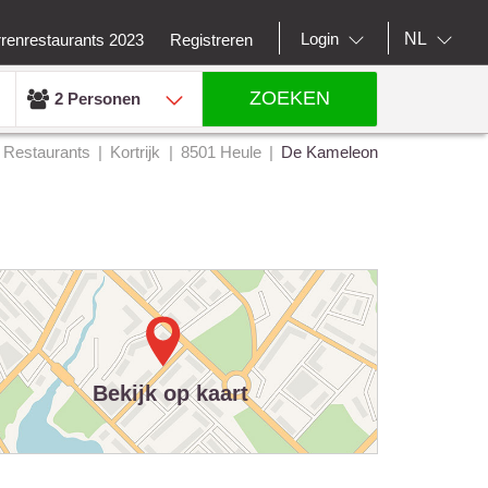
NL
Login
rrenrestaurants 2023
Registreren
ZOEKEN
2 Personen
Restaurants
Kortrijk
8501 Heule
De Kameleon
Bekijk op kaart