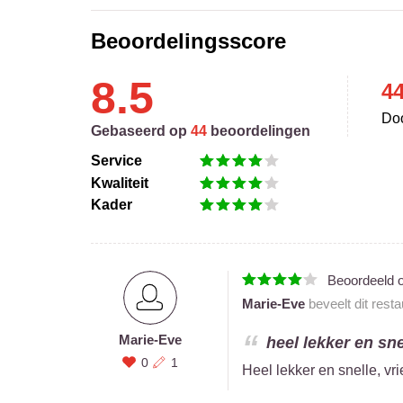
Beoordelingsscore
8.5
4
Doo
Gebaseerd op
44
beoordelingen
Service
Kwaliteit
Kader
Beoordeeld 
Marie-Eve
beveelt dit rest
Marie-Eve
heel lekker en snel
0
1
Heel lekker en snelle, vri