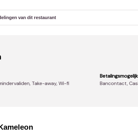
delingen van dit restaurant
n
Betalingsmogelij
n mindervaliden, Take-away, Wi-fi
Bancontact, Ca
Kameleon