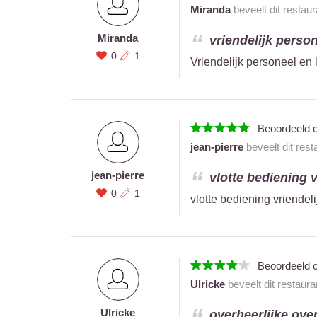
Miranda
beveelt dit restau
Miranda
vriendelijk person
0
1
Vriendelijk personeel en 
Beoordeeld 
jean-pierre
beveelt dit res
jean-pierre
vlotte bediening v
0
1
vlotte bediening vriendel
Beoordeeld 
Ulricke
beveelt dit restaur
Ulricke
overheerlijke ove