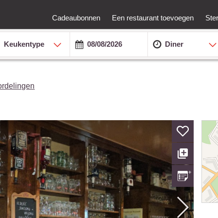
Cadeaubonnen
Een restaurant toevoegen
Ste
Keukentype
Diner
ordelingen