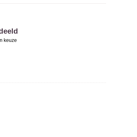
deeld
un keuze