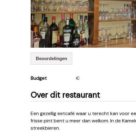
Beoordelingen
Budget
€
Over dit restaurant
Een gezellig eetcafé waar u terecht kan voor een snelle lunch of een gezellige avond. Ook voor een
frisse pint bent u meer dan welkom. In de Kame
streekbieren.