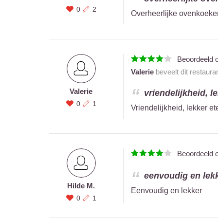
0
2
Overheerlijke ovenkoeke
Beoordeeld 
Valerie
beveelt dit restaura
Valerie
vriendelijkheid, le
0
1
Vriendelijkheid, lekker et
Beoordeeld 
eenvoudig en lekk
Hilde M.
Eenvoudig en lekker
0
1