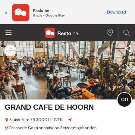
Resto.be
×
Download
Gratis - Google Play
0.0
GRAND CAFE DE HOORN
Sluisstraat
79
3000 LEUVEN
Brasserie
Gastronomische
Seizoensgebonden