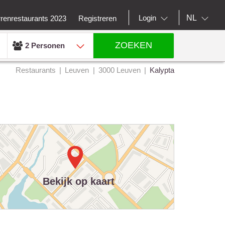
NL
Login
rrenrestaurants 2023
Registreren
ZOEKEN
2 Personen
Restaurants
Leuven
3000 Leuven
Kalypta
Bekijk op kaart