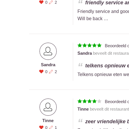
friendly service a
0
2
Friendly service and good
Will be back …
Beoordeeld 
Sandra
beveelt dit restaur
Sandra
telkens opnieuw e
0
2
Telkens opnieuw eten we 
Beoordeeld 
Tinne
beveelt dit restauran
Tinne
zeer vriendelijke 
0
1