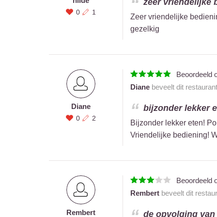
hilde
zeer vriendelijke b
0
1
Zeer vriendelijke bedieni
gezelkig
Beoordeeld 
Diane
beveelt dit restauran
Diane
bijzonder lekker e
0
2
Bijzonder lekker eten! Po
Vriendelijke bediening! W
Beoordeeld 
Rembert
beveelt dit restau
Rembert
de opvolging van d