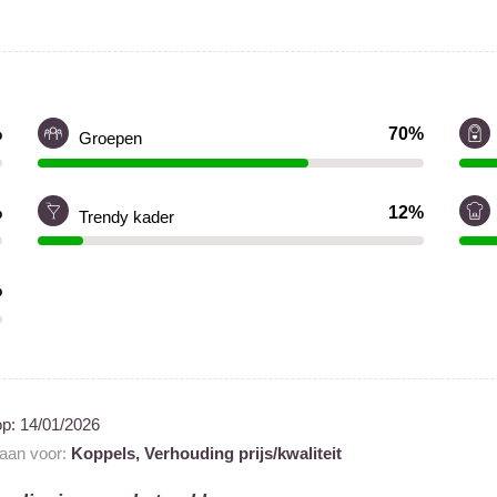
%
70%
Groepen
%
12%
Trendy kader
%
op:
14/01/2026
 aan voor:
Koppels,
Verhouding prijs/kwaliteit