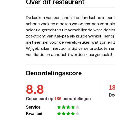
Over dit restaurant
De keuken van een land is het landschap in een kookpot… Net als in het leven zijn lef en geduld een
schone zaak en moeten we openstaan voor nieuw
selectie gerechten uit verschillende werelddele
zoektocht van Kalypta als kruidenwinkel. Hierbij z
met een ziel voor de wereldkeuken wat zon en Zui
Wij gebruiken hiervoor altijd verse producten e
veel liefde en aandacht worden klaargemaakt!
Beoordelingsscore
8.8
1
Doo
Gebaseerd op
186
beoordelingen
Service
Kwaliteit