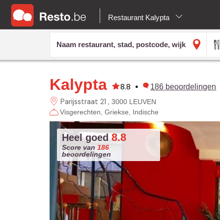
Restaurant Kalypta
Kalypta
8.8
•
186
beoordelingen
Parijsstraat 21
3000 LEUVEN
Visgerechten
Griekse
Indische
8.8
Heel goed
Score van
186
beoordelingen