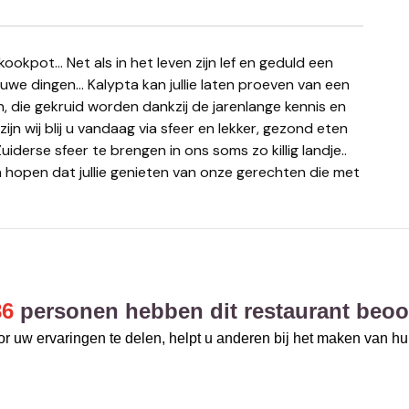
e dingen… Kalypta kan jullie laten proeven van een
n, die gekruid worden dankzij de jarenlange kennis en
ijn wij blij u vandaag via sfeer en lekker, gezond eten
derse sfeer te brengen in ons soms zo killig landje..
n hopen dat jullie genieten van onze gerechten die met
86
personen hebben dit restaurant beoo
r uw ervaringen te delen, helpt u anderen bij het maken van h