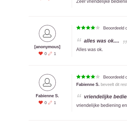
Zeer vriendelijke bedieni
Beoordeeld 
alles was ok....
[anonymous]
Alles was ok.
0
1
Beoordeeld 
Fabienne S.
beveelt dit re
Fabienne S.
vriendelijke bedie
0
1
vriendelijke bediening e