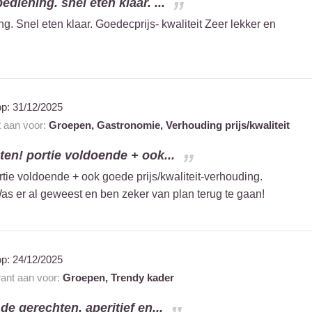
ediening. snel eten klaar. ...
ng. Snel eten klaar. Goedecprijs- kwaliteit Zeer lekker en
op:
31/12/2025
t aan voor:
Groepen,
Gastronomie,
Verhouding prijs/kwaliteit
ten! portie voldoende + ook...
rtie voldoende + ook goede prijs/kwaliteit-verhouding.
as er al geweest en ben zeker van plan terug te gaan!
op:
24/12/2025
rant aan voor:
Groepen,
Trendy kader
e gerechten, aperitief en...