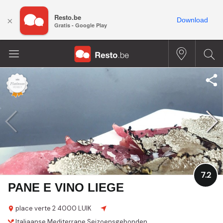
Resto.be
×
Download
Gratis - Google Play
7.2
PANE E VINO LIEGE
place verte 2
4000 LUIK
Italiaanse
Mediterrane
Seizoensgebonden