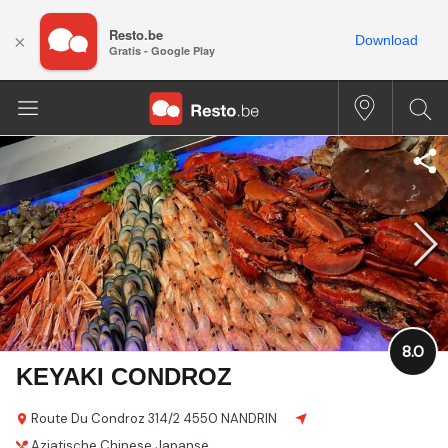
Resto.be
×
Download
Gratis - Google Play
8.0
KEYAKI CONDROZ
Route Du Condroz 314/2
4550 NANDRIN
Aziatische
Chinese
Japanse