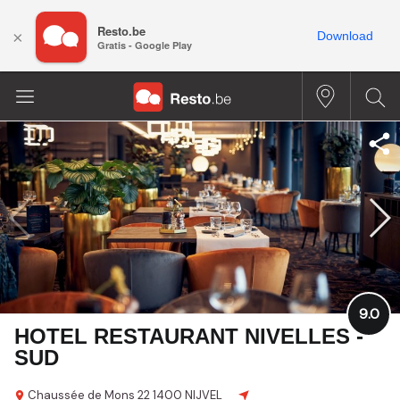
Resto.be
×
Download
Gratis - Google Play
9.0
HOTEL RESTAURANT NIVELLES -
SUD
Chaussée de Mons 22
1400 NIJVEL