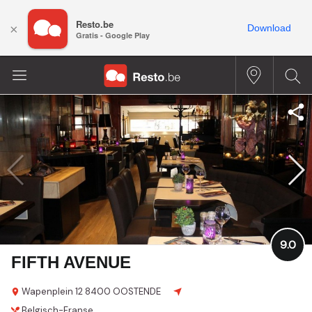
Resto.be
×
Download
Gratis - Google Play
9.0
FIFTH AVENUE
Wapenplein 12
8400 OOSTENDE
Belgisch-Franse