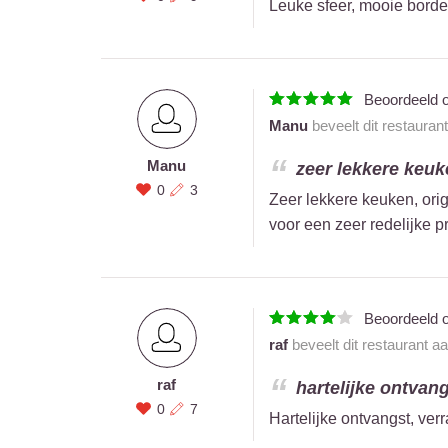
Leuke sfeer, mooie borde
Beoordeeld 
Manu
beveelt dit restauran
Manu
zeer lekkere keuken
0
3
Zeer lekkere keuken, origi
voor een zeer redelijke pr
Beoordeeld 
raf
beveelt dit restaurant a
raf
hartelijke ontvang
0
7
Hartelijke ontvangst, ver