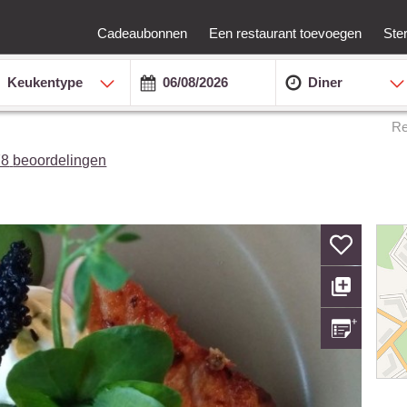
Cadeaubonnen
Een restaurant toevoegen
Ste
Keukentype
Diner
Re
78
beoordelingen