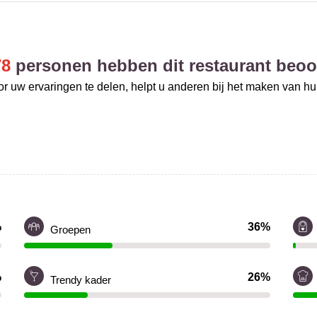
78
personen hebben dit restaurant beoo
r uw ervaringen te delen, helpt u anderen bij het maken van h
%
36%
Groepen
%
26%
Trendy kader