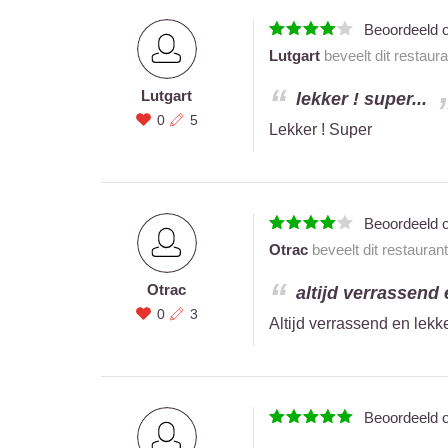
Beoordeeld 
Lutgart
beveelt dit restaur
Lutgart
lekker ! super...
0
5
Lekker ! Super
Beoordeeld 
Otrac
beveelt dit restauran
Otrac
altijd verrassend 
0
3
Altijd verrassend en lekk
Beoordeeld 