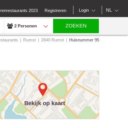
NL
Login
rrenrestaurants 2023
Registreren
ZOEKEN
2 Personen
staurants
Rumst
2840 Rumst
Huisnummer 95
Bekijk op kaart