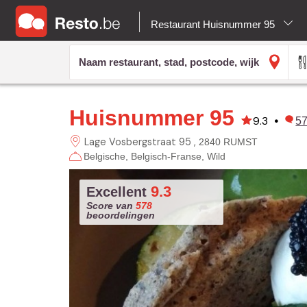
Restaurant Huisnummer 95
Huisnummer 95
9.3
•
5
Lage Vosbergstraat 95
2840 RUMST
Belgische
Belgisch-Franse
Wild
9.3
Excellent
Score van
578
beoordelingen