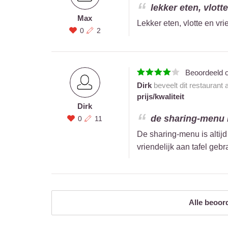
lekker eten, vlott
Max
Lekker eten, vlotte en vr
0
2
Beoordeeld 
Dirk
beveelt dit restaurant
prijs/kwaliteit
Dirk
de sharing-menu i
0
11
De sharing-menu is altijd 
vriendelijk aan tafel gebr
Alle beoor