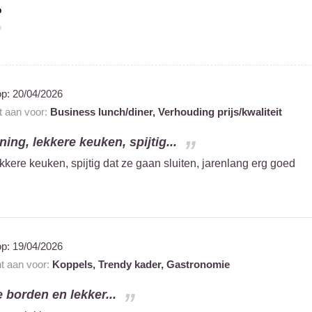
%
op:
20/04/2026
t aan voor:
Business lunch/diner,
Verhouding prijs/kwaliteit
ning, lekkere keuken, spijtig...
ekkere keuken, spijtig dat ze gaan sluiten, jarenlang erg goed
op:
19/04/2026
nt aan voor:
Koppels,
Trendy kader,
Gastronomie
 borden en lekker...