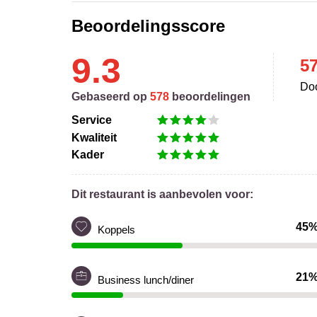
Beoordelingsscore
9.3
5
Doo
Gebaseerd op
578
beoordelingen
Service
Kwaliteit
Kader
Dit restaurant is aanbevolen voor:
45
Koppels
21
Business lunch/diner