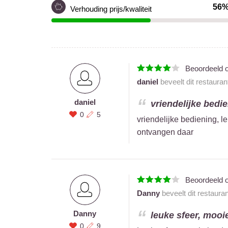
56
Verhouding prijs/kwaliteit
Beoordeeld 
daniel
beveelt dit restauran
daniel
vriendelijke bedie
0
5
vriendelijke bediening, l
ontvangen daar
Beoordeeld 
Danny
beveelt dit restaura
Danny
leuke sfeer, mooie
0
9