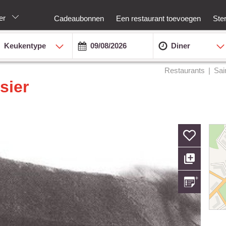
ier
Cadeaubonnen
Een restaurant toevoegen
Ste
Keukentype
Diner
Restaurants
Sai
sier