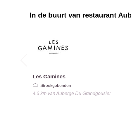
In de buurt van restaurant
Aub
Les Gamines
Streekgebonden
4.6 km
van
Auberge Du Grandgousier