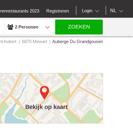
NL
Login
rrenrestaurants 2023
Registreren
ZOEKEN
2 Personen
nt-hubert
6870 Mirwart
Auberge Du Grandgousier
Bekijk op kaart