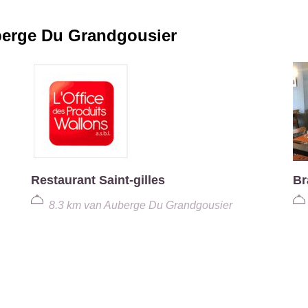
erge Du Grandgousier
Restaurant Saint-gilles
Br
8.3 km
van
Auberge Du Grandgousier