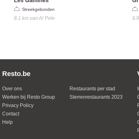
Les Gamines
Gr
Streekgebonden
8.1 km
van
Al Pele
9.
Resto.be
Over ons
Restaurants per stad
Werken bij Resto Group
Sterrenrestaurants 2023
Privacy Policy
Contact
Help