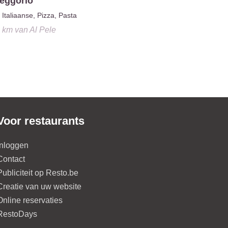
eggorio
Italiaanse, Pizza, Pasta
9 km
van
Al Pele
Voor restaurants
Inloggen
Contact
Publiciteit op Resto.be
Creatie van uw website
Online reservaties
RestoDays