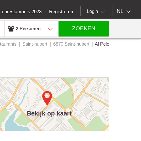
NL
Login
rrenrestaurants 2023
Registreren
ZOEKEN
2 Personen
taurants
Saint-hubert
6870 Saint-hubert
Al Pele
Bekijk op kaart