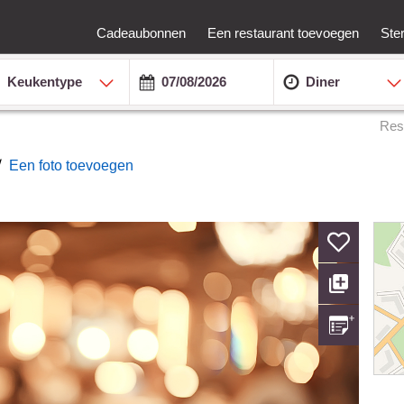
Cadeaubonnen
Een restaurant toevoegen
Ste
Keukentype
Diner
Res
/
Een foto toevoegen