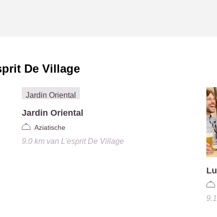
sprit De Village
Jardin Oriental
Aziatische
9.0 km
van
L'esprit De Village
Lu
9.