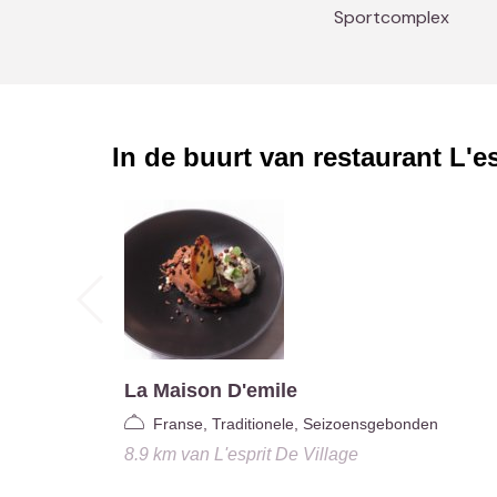
Sportcomplex
In de buurt van restaurant
L'e
La Maison D'emile
Franse, Traditionele, Seizoensgebonden
8.9 km
van
L'esprit De Village