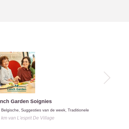
nch Garden Soignies
Les Jours
Belgische, Suggesties van de week, Traditionele
Franse, M
1 km
van
L'esprit De Village
10.0 km
van