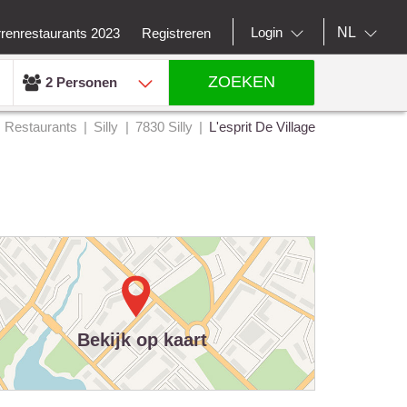
NL
Login
rrenrestaurants 2023
Registreren
ZOEKEN
2 Personen
Restaurants
Silly
7830 Silly
L'esprit De Village
Bekijk op kaart