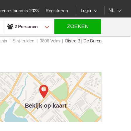
NL
Login
rrenrestaurants 2023
Registreren
ZOEKEN
2 Personen
ants
Sint-truiden
3806 Velm
Bistro Bij De Buren
Bekijk op kaart