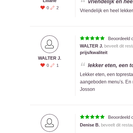
Liliane
vriendelijk en hee
0
2
Vriendelijk en heel lekk
Beoordeeld 
WALTER J.
beveelt dit res
prijs/kwaliteit
WALTER J.
lekker eten, een t
0
1
Lekker eten, een topresta
aangeboden menu's. En m
Josson
Beoordeeld 
Denise B.
beveelt dit resta