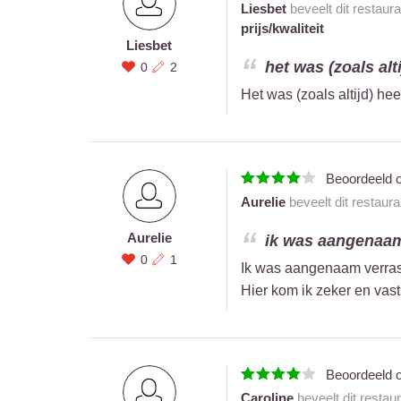
Liesbet
beveelt dit restaur
prijs/kwaliteit
Liesbet
het was (zoals alti
0
2
Het was (zoals altijd) he
Beoordeeld 
Aurelie
beveelt dit restaur
Aurelie
ik was aangenaam 
0
1
Ik was aangenaam verrast
Hier kom ik zeker en vast
Beoordeeld 
Caroline
beveelt dit restau