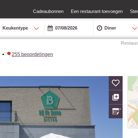
Cadeaubonnen
Een restaurant toevoegen
Ste
Keukentype
Diner
Restaur
•
255
beoordelingen