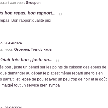
taurant aan voor:
Groepen
ès bon repas. bon rapport...
epas. Bon rapport qualité prix
op:
28/04/2024
 aan voor:
Groepen,
Trendy kader
était très bon , juste un...
rès bon , juste un bémol sur les points de cuisson des epees de
 que demander au départ le plat est même reparti une fois en
s parfait , et l'epee de poulet avec un peu trop de noir et le goût
s malgré tout un service bien sympa
op:
26/04/2024