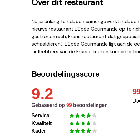
Over dit restaurant
Na jarenlang te hebben samengewerkt, hebben de broers Zekolli hun krachten gebundeld om het
nieuwe restaurant L'Epée Gourmande op te rich
gastronomisch, Frans restaurant dat gespeciali
schaaldieren). L'Epée Gourmande ligt aan de oeve
Liefhebbers van de Franse keuken kunnen er hu
Beoordelingsscore
9.2
9
Doo
Gebaseerd op
99
beoordelingen
Service
Kwaliteit
Kader