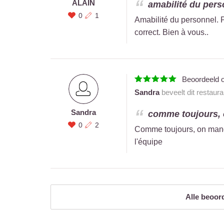
ALAIN
amabilité du perso
0
1
Amabilité du personnel. P
correct. Bien à vous..
Beoordeeld 
Sandra
beveelt dit restaur
Sandra
comme toujours, o
0
2
Comme toujours, on mange 
l'équipe
Alle beoor