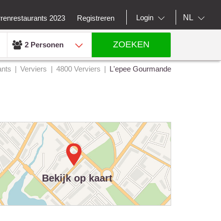
NL
Login
rrenrestaurants 2023
Registreren
ZOEKEN
2 Personen
ants
Verviers
4800 Verviers
L'epee Gourmande
Bekijk op kaart