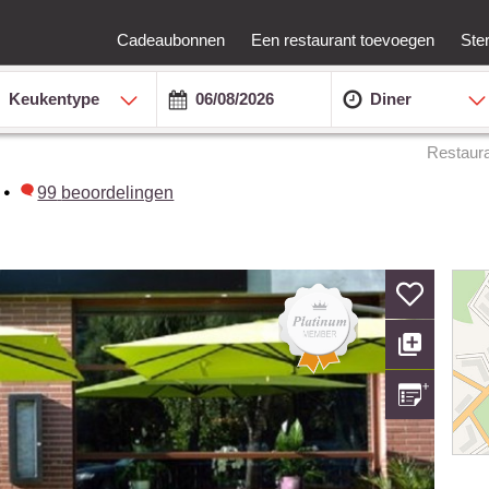
Cadeaubonnen
Een restaurant toevoegen
Ste
Keukentype
Diner
Restaur
•
99
beoordelingen