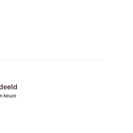
deeld
un keuze