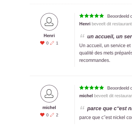
Beoordeeld 
Henri
beveelt dit restauran
Henri
un accueil, un ser
0
1
Un accueil, un service et
qualité des mets préparés
recommandes.
Beoordeeld 
michel
beveelt dit restaura
michel
parce que c''est 
0
2
parce que c''est nickel 