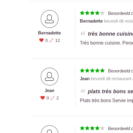
Beoordeeld 
Bernadette
beveelt dit res
Bernadette
très bonne cuisin
0
12
Très bonne cuisine. Per
Beoordeeld 
Jean
beveelt dit restaurant
Jean
plats très bons se
0
2
Plats très bons Servie i
Beoordeeld 