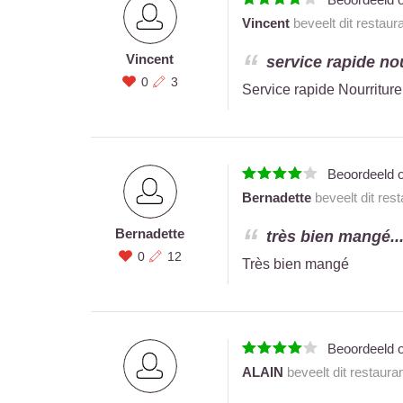
Vincent
beveelt dit restaur
Vincent
service rapide no
0
3
Service rapide Nourritu
Beoordeeld 
Bernadette
beveelt dit res
Bernadette
très bien mangé..
0
12
Très bien mangé
Beoordeeld 
ALAIN
beveelt dit restaura