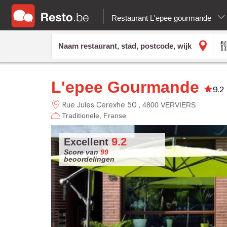
Restaurant L'epee gourmande
L'epee Gourmande
9.2
Rue Jules Cerexhe 50
4800 VERVIERS
Traditionele
Franse
9.2
Excellent
Score van
99
beoordelingen