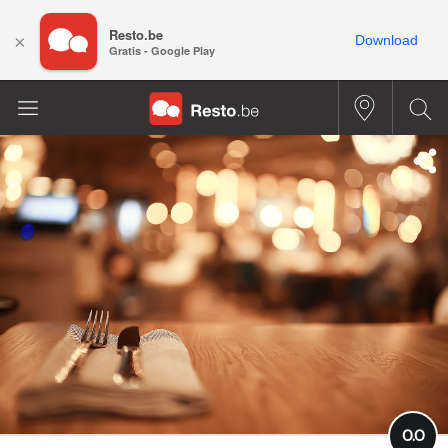
Resto.be
×
Download
Gratis - Google Play
0.0