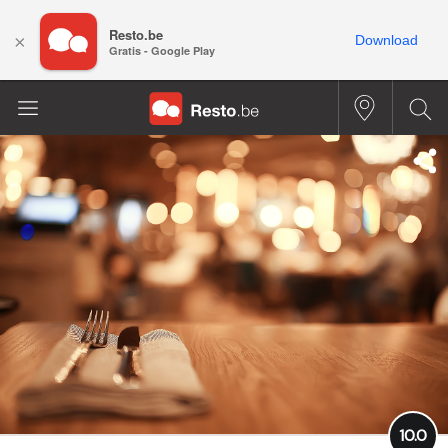
Resto.be
×
Download
Gratis - Google Play
10.0