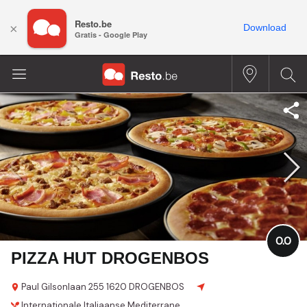
Resto.be
×
Download
Gratis - Google Play
0.0
PIZZA HUT DROGENBOS
Paul Gilsonlaan 255
1620 DROGENBOS
Internationale
Italiaanse
Mediterrane