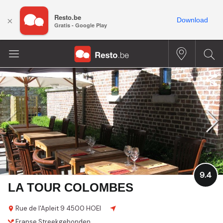
Resto.be
×
Download
Gratis - Google Play
9.4
LA TOUR COLOMBES
Rue de l'Apleit 9
4500 HOEI
Franse
Streekgebonden