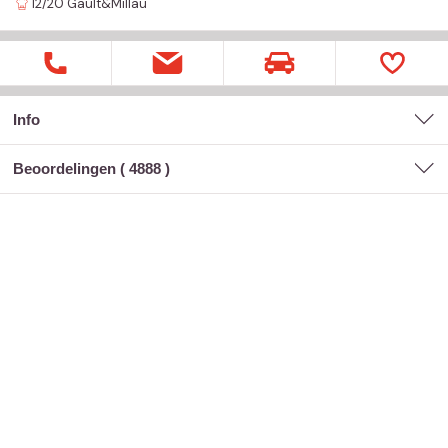
12/20
Gault&Millau
Info
Beoordelingen (
4888
)