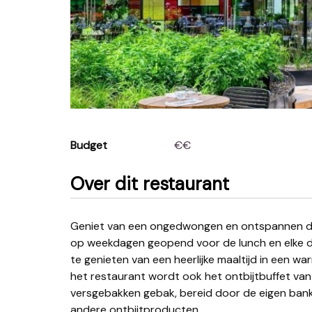
Budget
€€
Over dit restaurant
Geniet van een ongedwongen en ontspannen diner in het restaurant van het hotel. Het restaurant is
op weekdagen geopend voor de lunch en elke da
te genieten van een heerlijke maaltijd in een wa
het restaurant wordt ook het ontbijtbuffet van
versgebakken gebak, bereid door de eigen bank
andere ontbijtproducten.