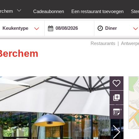
berchem
Cadeaubonnen
Een restaurant toevoegen
Ste
Keukentype
Diner
Restaurants
Antwerp
 Berchem