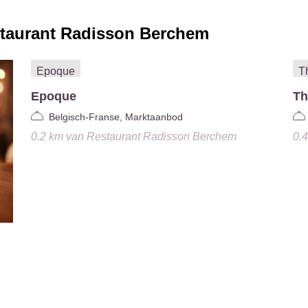
taurant Radisson Berchem
Epoque
T
Belgisch-Franse, Marktaanbod
0.2 km
van
Restaurant Radisson Berchem
0.