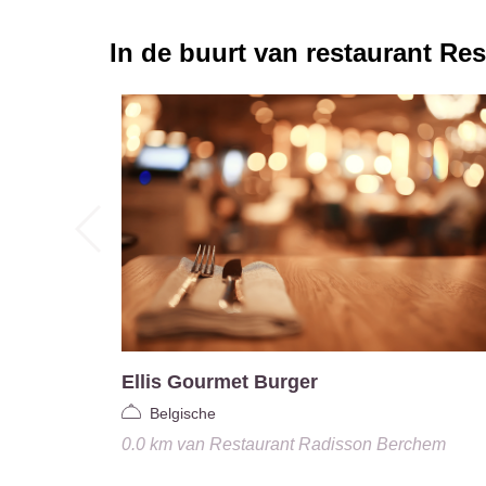
In de buurt van restaurant
Res
Ellis Gourmet Burger
Belgische
0.0 km
van
Restaurant Radisson Berchem