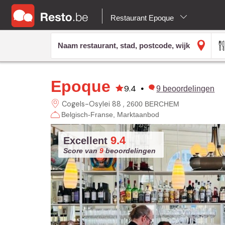
Restaurant Epoque
Epoque
9.4
•
9
beoordelingen
Cogels-Osylei 88
2600 BERCHEM
Belgisch-Franse
Marktaanbod
9.4
Excellent
Score van
9
beoordelingen