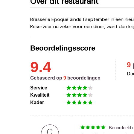
Over dit restaurant
Brasserie Epoque Sinds 1 september in een nieuw jasje gestoken en ook open op weekavonden!
Reserveer nu zeker voor een diner, want dan krijg
Beoordelingsscore
9.4
9
Doo
Gebaseerd op
9
beoordelingen
Service
Kwaliteit
Kader
Beoordeeld 