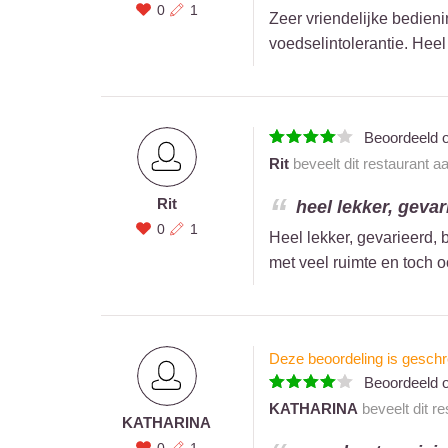
0
1
Zeer vriendelijke bedieni
voedselintolerantie. Hee
Beoordeeld 
Rit
beveelt dit restaurant a
Rit
heel lekker, gevar
0
1
Heel lekker, gevarieerd, 
met veel ruimte en toch 
Deze beoordeling is geschr
Beoordeeld 
KATHARINA
beveelt dit r
KATHARINA
0
1