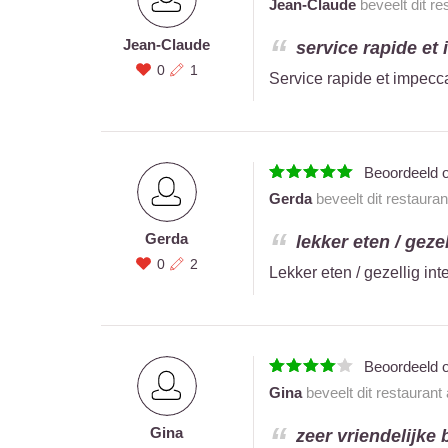
Jean-Claude
beveelt dit re
Jean-Claude
service rapide et
0
1
Service rapide et impecc
Beoordeeld 
Gerda
beveelt dit restaura
Gerda
lekker eten / gezel
0
2
Lekker eten / gezellig int
Beoordeeld 
Gina
beveelt dit restaurant
Gina
zeer vriendelijke b