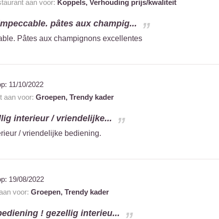
staurant aan voor:
Koppels,
Verhouding prijs/kwaliteit
 impeccable. pâtes aux champig...
able. Pâtes aux champignons excellentes
op:
11/10/2022
nt aan voor:
Groepen,
Trendy kader
lig interieur / vriendelijke...
erieur / vriendelijke bediening.
op:
19/08/2022
 aan voor:
Groepen,
Trendy kader
ediening ! gezellig interieu...