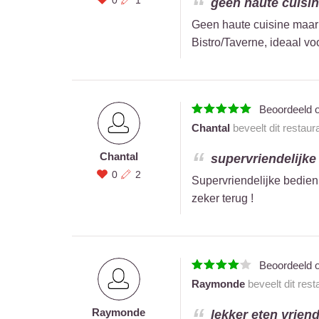
geen haute cuisin
Geen haute cuisine maar 
Bistro/Taverne, ideaal vo
Beoordeeld 
Chantal
beveelt dit restaur
Chantal
supervriendelijke
0
2
Supervriendelijke bedien
zeker terug !
Beoordeeld 
Raymonde
beveelt dit res
Raymonde
lekker eten vriend