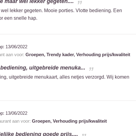
e maar wel lekker gegeten....
wel lekker gegeten. Mooie porties. Vlotte bediening. Een
or een snelle hap.
op:
13/06/2022
ant aan voor:
Groepen,
Trendy kader,
Verhouding prijs/kwaliteit
 bediening, uitgebreide menuka...
ing, uitgebreide menukaart, alles netjes verzorgd. Wij komen
op:
13/06/2022
taurant aan voor:
Groepen,
Verhouding prijs/kwaliteit
elijke bediening goede prijs....