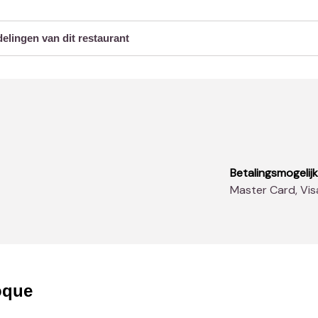
delingen van dit restaurant
Betalingsmogelij
Master Card, Vi
oque