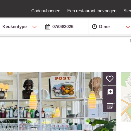
Cadeaubonnen
Een restaurant toevoegen
Ste
Keukentype
Diner