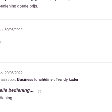
bediening goede prijs.
op:
30/05/2022
op:
20/05/2022
t aan voor:
Business lunch/diner,
Trendy kader
elle bediening,...
diening,