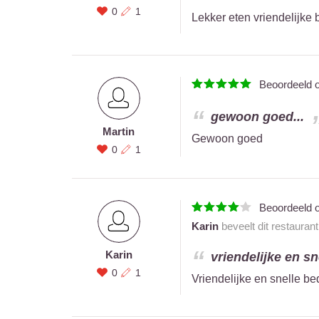
0
1
Lekker eten vriendelijke 
Beoordeeld 
gewoon goed...
Martin
Gewoon goed
0
1
Beoordeeld 
Karin
beveelt dit restauran
Karin
vriendelijke en sn
0
1
Vriendelijke en snelle be