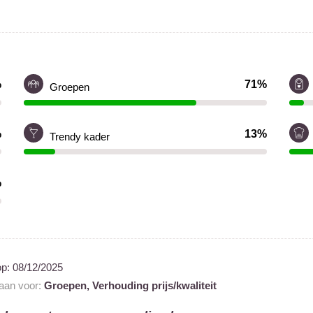
%
71%
Groepen
%
13%
Trendy kader
%
op:
08/12/2025
 aan voor:
Groepen,
Verhouding prijs/kwaliteit