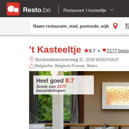
Restaurant 't kasteeltje
't Kasteeltje
8.7
•
2177
beoo
Borsbeeksesteenweg 21
2530 BOECHOUT
Belgische
Belgisch-Franse
Bistro
8.7
Heel goed
Score van
2177
beoordelingen