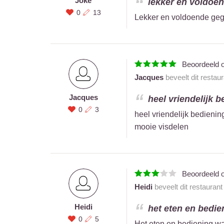
Joke
lekker en voldoen
0
13
Lekker en voldoende gege
Beoordeeld 
Jacques
beveelt dit restau
Jacques
heel vriendelijk b
0
3
heel vriendelijk bedieni
mooie visdelen
Beoordeeld 
Heidi
beveelt dit restauran
Heidi
het eten en bedie
0
5
Het eten en bediening wa