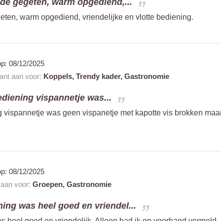
de gegeten, warm opgediend,...
ten, warm opgediend, vriendelijke en vlotte bediening.
op:
08/12/2025
rant aan voor:
Koppels,
Trendy kader,
Gastronomie
ediening vispannetje was...
ng vispannetje was geen vispanetje met kapotte vis brokken maa
op:
08/12/2025
t aan voor:
Groepen,
Gastronomie
ning was heel goed en vriendel...
s heel goed en vriendelijk. Alleen had ik op voorhand vermeld