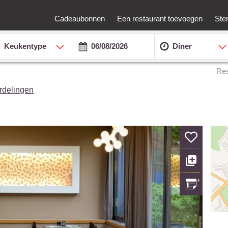
Cadeaubonnen
Een restaurant toevoegen
Ste
Keukentype
Diner
Res
rdelingen