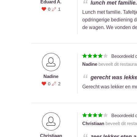
Eduard A.
lunch met familie. 
0
1
Lunch met familie. Tafeltj
opdringerige bediening d
de wagen. We vonden de b
Beoordeeld 
Nadine
beveelt dit restaur
Nadine
gerecht was lekke
0
2
Gerecht was lekker en mo
Beoordeeld 
Christiaan
beveelt dit rest
Christiaan
zeer lekker eten aa