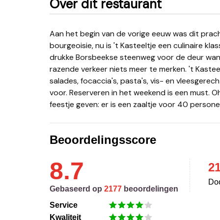
Over dit restaurant
Aan het begin van de vorige eeuw was dit prachtige pand het buitenverblijf voor de rijke Antwerpse
bourgeoisie, nu is 't Kasteeltje een culinaire kla
drukke Borsbeekse steenweg voor de deur want 
razende verkeer niets meer te merken. 't Kastee
salades, focaccia's, pasta's, vis- en vleesgere
voor. Reserveren in het weekend is een must. Oh 
feestje geven: er is een zaaltje voor 40 persone
Beoordelingsscore
8.7
2
Doo
Gebaseerd op
2177
beoordelingen
Service
Kwaliteit