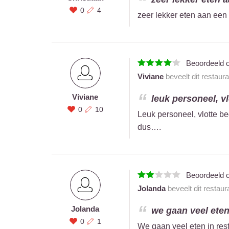
0
4
zeer lekker eten aan een g
Beoordeeld 
Viviane
beveelt dit restaur
Viviane
leuk personeel, vl
0
10
Leuk personeel, vlotte be
dus….
Beoordeeld 
Jolanda
beveelt dit restaur
Jolanda
we gaan veel eten 
0
1
We gaan veel eten in rest