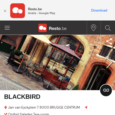
Resto.be
×
Download
Gratis - Google Play
0.0
BLACKBIRD
Jan van Eyckplein 7
8000 BRUGGE CENTRUM
Ontbijt
Salades
Tea-room