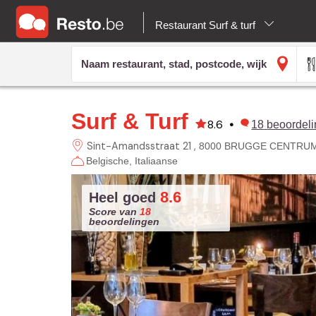
Restaurant Surf & turf
Surf & Turf
8.6
•
18
beoordel
Sint-Amandsstraat 21
8000 BRUGGE CENTRU
Belgische
Italiaanse
8.6
Heel goed
Score van
18
beoordelingen