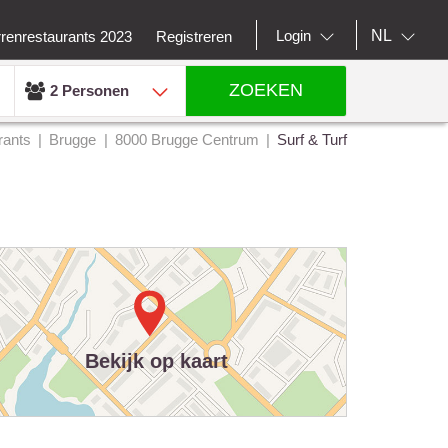
NL
Login
rrenrestaurants 2023
Registreren
ZOEKEN
2 Personen
rants
Brugge
8000 Brugge Centrum
Surf & Turf
Bekijk op kaart