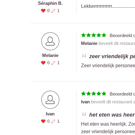
Séraphin B.
Lekkerrrrrrrrrrrr.................
0
1
Beoordeeld 
Melanie
beveelt dit restaur
Melanie
zeer vriendelijk p
0
1
Zeer vriendelijk personeel
Beoordeeld 
Ivan
beveelt dit restaurant
Ivan
het eten was heerl
0
1
Het eten was heerlijk. Zo
zeer vriendelijk personee