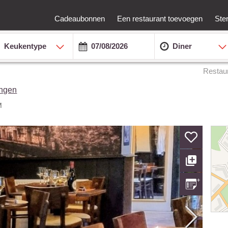
Cadeaubonnen
Een restaurant toevoegen
Ste
Keukentype
Diner
Restau
ingen
M