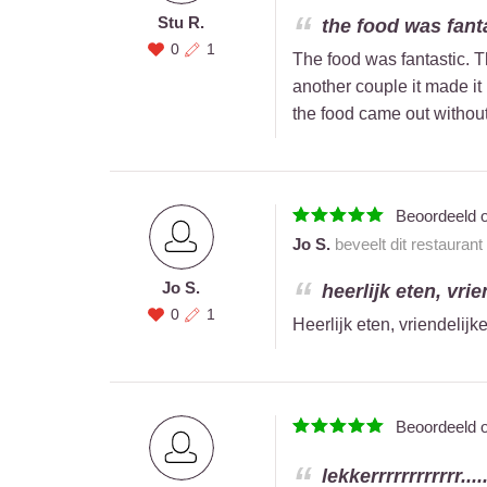
Stu R.
the food was fanta
0
1
The food was fantastic. T
another couple it made it h
the food came out without
Beoordeeld 
Jo S.
beveelt dit restaurant
Jo S.
heerlijk eten, vrie
0
1
Heerlijk eten, vriendelijk
Beoordeeld 
lekkerrrrrrrrrrrr........