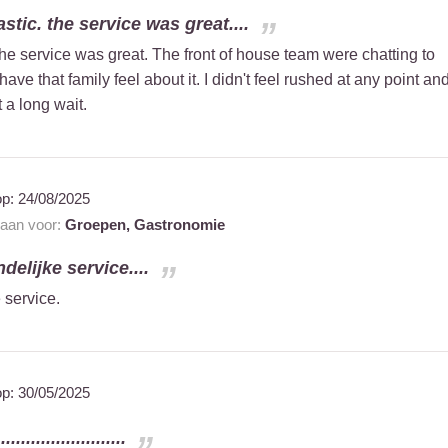
stic. the service was great....
he service was great. The front of house team were chatting to
ave that family feel about it. I didn't feel rushed at any point an
 a long wait.
op:
24/08/2025
 aan voor:
Groepen,
Gastronomie
ndelijke service....
e service.
op:
30/05/2025
......................