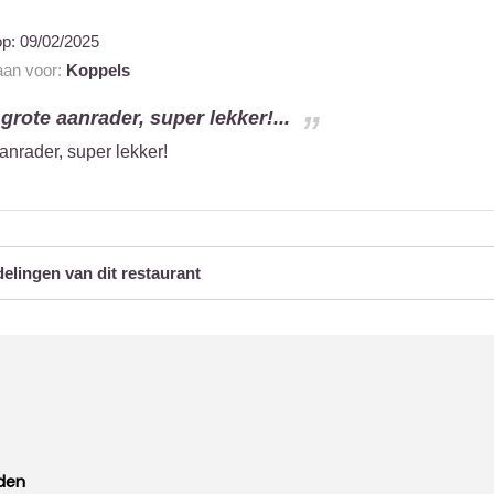
op:
09/02/2025
 aan voor:
Koppels
grote aanrader, super lekker!...
anrader, super lekker!
delingen van dit restaurant
den