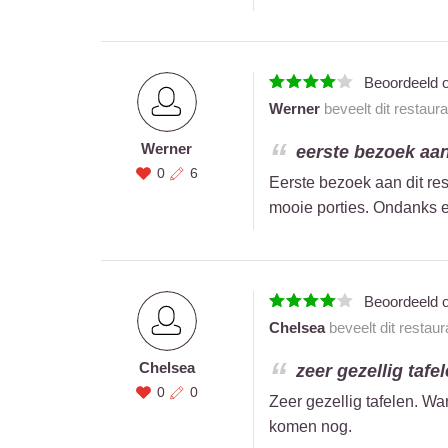
Beoordeeld 
Werner
beveelt dit restaur
Werner
eerste bezoek aan 
0
6
Eerste bezoek aan dit rest
mooie porties. Ondanks ee
Beoordeeld 
Chelsea
beveelt dit restau
Chelsea
zeer gezellig tafe
0
0
Zeer gezellig tafelen. W
komen nog.