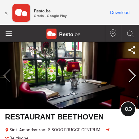
Resto.be
×
Download
Gratis - Google Play
0.0
RESTAURANT BEETHOVEN
Sint-Amandsstraat 6
8000 BRUGGE CENTRUM
Belgische