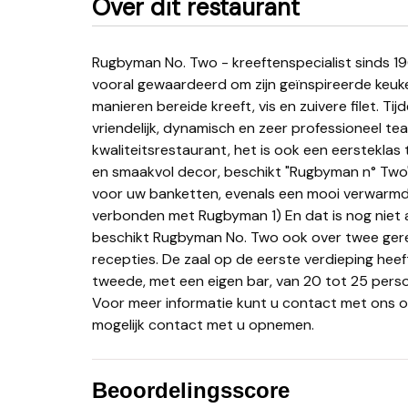
Over dit restaurant
Rugbyman No. Two - kreeftenspecialist sinds 1969 Als specialist sinds 1969 wordt "Rugbyman n° Two"
vooral gewaardeerd om zijn geïnspireerde keuk
manieren bereide kreeft, vis en zuivere filet. Ti
vriendelijk, dynamisch en zeer professioneel te
kwaliteitsrestaurant, het is ook een eersteklas
en smaakvol decor, beschikt "Rugbyman n° Two"
voor uw banketten, evenals een mooi verwarmd 
verbonden met Rugbyman 1) En dat is nog niet 
beschikt Rugbyman No. Two ook over twee geren
recepties. De zaal op de eerste verdieping hee
tweede, met een eigen bar, van 20 tot 25 person
Voor meer informatie kunt u contact met ons o
mogelijk contact met u opnemen.
Beoordelingsscore