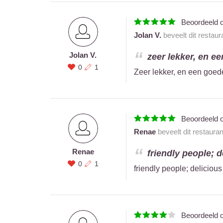
Beoordeeld 
Jolan V.
beveelt dit restaur
Jolan V.
zeer lekker, en ee
0
1
Zeer lekker, en een goede
Beoordeeld 
Renae
beveelt dit restaura
Renae
friendly people; d
0
1
friendly people; deliciou
Beoordeeld 