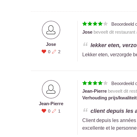
Beoordeeld 
Jose
beveelt dit restaurant
Jose
lekker eten, verzo
0
2
Lekker eten, verzorgde be
Beoordeeld 
Jean-Pierre
beveelt dit res
Verhouding prijs/kwaliteit
Jean-Pierre
client depuis les
0
1
Client depuis les années
excellente et le personnel