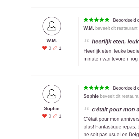
Beoordeeld 
W.M.
beveelt dit restaurant
W.M.
heerlijk eten, leu
0
1
Heerlijk eten, leuke bed
minuten van tevoren nog e
Beoordeeld 
Sophie
beveelt dit restaur
Sophie
c'était pour mon an
0
1
C'était pour mon annivers
plus! Fantastique repas, 
ne soit pas usuel en Belg