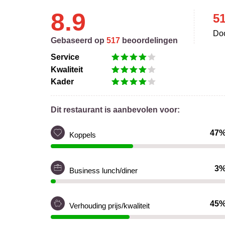
8.9
5
Doo
Gebaseerd op
517
beoordelingen
Service
Kwaliteit
Kader
Dit restaurant is aanbevolen voor:
47
Koppels
3
Business lunch/diner
45
Verhouding prijs/kwaliteit