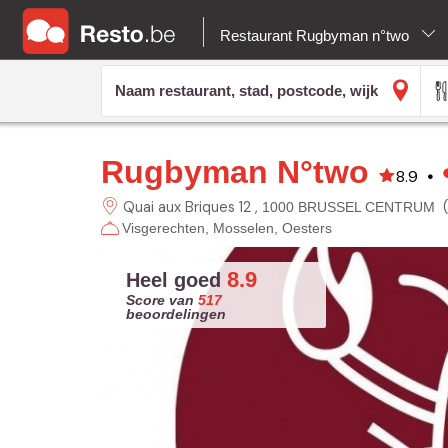
Restaurant Rugbyman n°two
Rugbyman N°two
8.9
•
Quai aux Briques 12
1000 BRUSSEL CENTRUM
Visgerechten
Mosselen
Oesters
8.9
Heel goed
Score van
517
beoordelingen