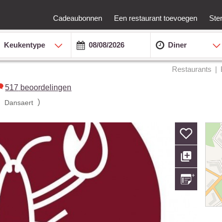
Cadeaubonnen
Een restaurant toevoegen
Ste
Keukentype
Diner
Restaurants
517
beoordelingen
(
)
Dansaert