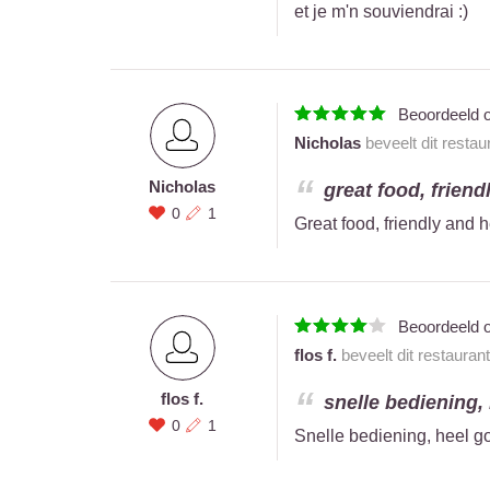
et je m'n souviendrai :)
Beoordeeld 
Nicholas
beveelt dit restau
Nicholas
great food, friendl
0
1
Great food, friendly and he
Beoordeeld 
flos f.
beveelt dit restauran
flos f.
snelle bediening, 
0
1
Snelle bediening, heel g