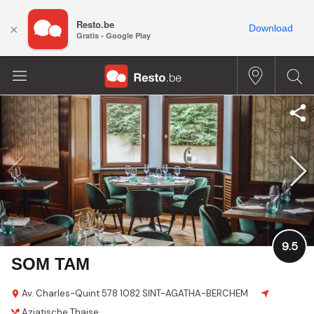
Resto.be
×
Download
Gratis - Google Play
9.5
SOM TAM
Av. Charles-Quint 578
1082 SINT-AGATHA-BERCHEM
Aziatische
Thaise