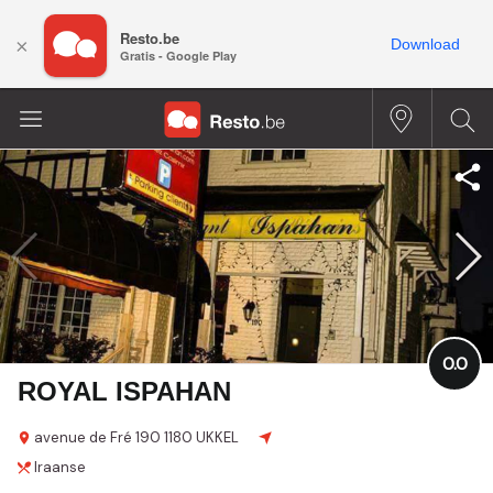
Resto.be
×
Download
Gratis - Google Play
0.0
ROYAL ISPAHAN
avenue de Fré
190
1180 UKKEL
Iraanse