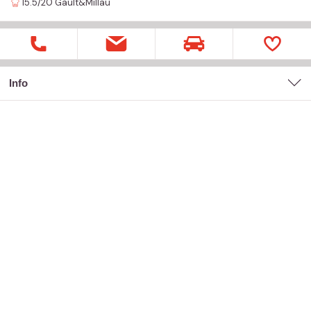
15.5/20
Gault&Millau
Info