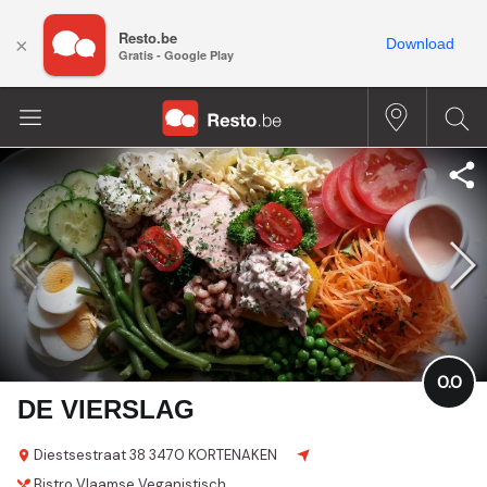
Resto.be
×
Download
Gratis - Google Play
0.0
DE VIERSLAG
Diestsestraat 38
3470 KORTENAKEN
Bistro
Vlaamse
Veganistisch