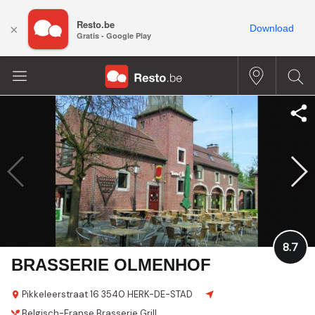
Resto.be
×
Download
Gratis - Google Play
8.7
BRASSERIE OLMENHOF
Pikkeleerstraat 16
3540 HERK-DE-STAD
Belgisch-Franse
Brasserie
Grill