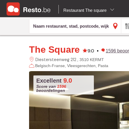
Restaurant The square
The Square
9.0
•
1596
beoor
Diestersteenweg 212
3510 KERMT
Belgisch-Franse
Vleesgerechten
Pasta
9.0
Excellent
Score van
1596
beoordelingen