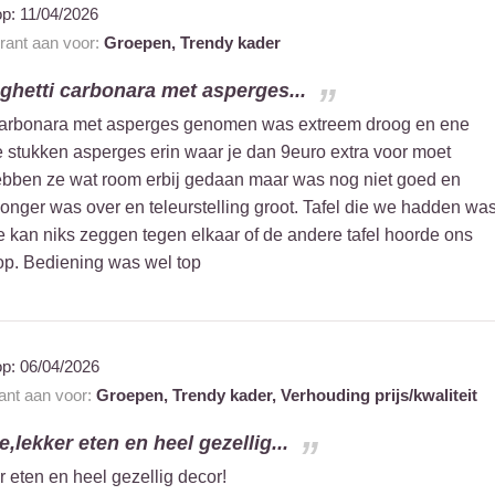
op:
11/04/2026
urant aan voor:
Groepen,
Trendy kader
hetti carbonara met asperges...
carbonara met asperges genomen was extreem droog en ene
 stukken asperges erin waar je dan 9euro extra voor moet
ebben ze wat room erbij gedaan maar was nog niet goed en
honger was over en teleurstelling groot. Tafel die we hadden wa
je kan niks zeggen tegen elkaar of de andere tafel hoorde ons
op. Bediening was wel top
op:
06/04/2026
rant aan voor:
Groepen,
Trendy kader,
Verhouding prijs/kwaliteit
,lekker eten en heel gezellig...
 eten en heel gezellig decor!