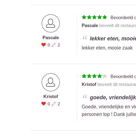
Beoordeeld 
Pascale
beveelt dit restaur
Pascale
lekker eten, mooie
0
2
lekker eten, mooie zaak
Beoordeeld 
Kristof
beveelt dit restaura
Kristof
goede, vriendelijk
0
2
Goede, vriendelijke en vl
personen top ! Dank julli