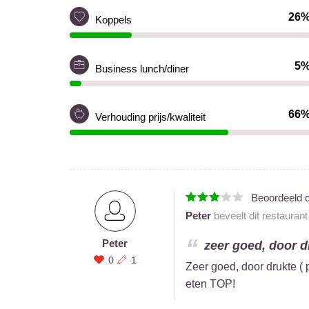
26
Koppels
5
Business lunch/diner
66
Verhouding prijs/kwaliteit
Beoordeeld 
Peter
beveelt dit restauran
Peter
zeer goed, door dr
0
1
Zeer goed, door drukte (
eten TOP!