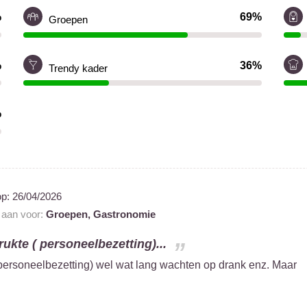
%
69%
Groepen
%
36%
Trendy kader
%
op:
26/04/2026
t aan voor:
Groepen,
Gastronomie
ukte ( personeelbezetting)...
 personeelbezetting) wel wat lang wachten op drank enz. Maar