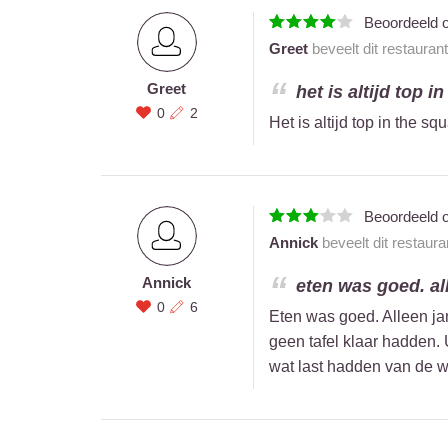
Beoordeeld 
Greet
beveelt dit restauran
Greet
het is altijd top i
0
2
Het is altijd top in the sq
Beoordeeld 
Annick
beveelt dit restaur
Annick
eten was goed. al
0
6
Eten was goed. Alleen ja
geen tafel klaar hadden.
wat last hadden van de w