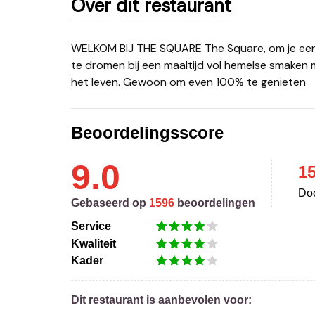
Over dit restaurant
WELKOM BIJ THE SQUARE The Square, om je eens heerlijk culinair te laten verwennen. Om eventjes weg
te dromen bij een maaltijd vol hemelse smaken me
het leven. Gewoon om even 100% te genieten
Beoordelingsscore
9.0
1
Doo
Gebaseerd op
1596
beoordelingen
Service
Kwaliteit
Kader
Dit restaurant is aanbevolen voor: