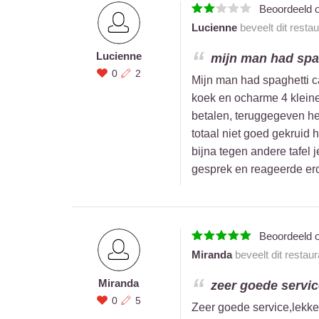
Beoordeeld 
Lucienne
beveelt dit resta
Lucienne
mijn man had spag
0
2
Mijn man had spaghetti 
koek en ocharme 4 kleine
betalen, teruggegeven h
totaal niet goed gekruid 
bijna tegen andere tafel 
gesprek en reageerde er
Beoordeeld 
Miranda
beveelt dit restau
Miranda
zeer goede service
0
5
Zeer goede service,lekker