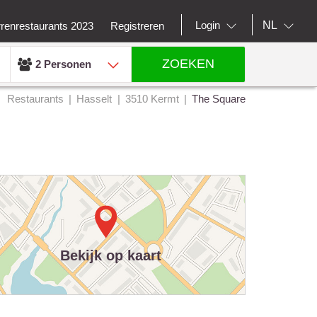
NL
Login
rrenrestaurants 2023
Registreren
ZOEKEN
2 Personen
Restaurants
Hasselt
3510 Kermt
The Square
Bekijk op kaart